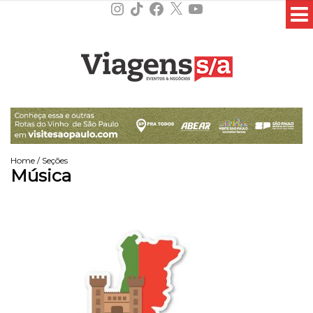
Instagram
TikTok
Facebook
X
YouTube
Home
/
Seções
Música