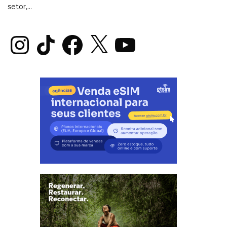
setor,...
Instagram
TikTok
Facebook
X
YouTube