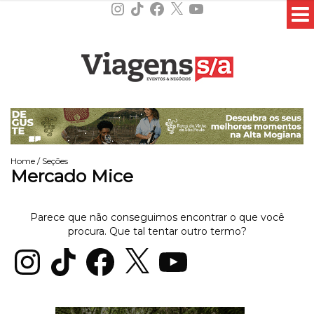
Instagram
TikTok
Facebook
X
YouTube
Home
/
Seções
Mercado Mice
Parece que não conseguimos encontrar o que você
procura. Que tal tentar outro termo?
Instagram
TikTok
Facebook
X
YouTube