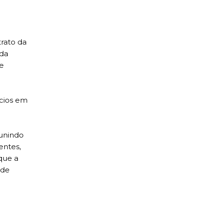
trato da
 da
de
́cios em
unindo
entes,
que a
 de