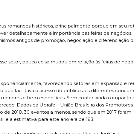
eus romances históricos, principalmente porque em seu re
ver detalhadamente a importância das feiras de negócios,
ismos antigos de promoção, negociação e diferenciação 
se setor, pouca coisa mudou em relação às feiras de nego
exponencialmente, favorecendo setores em expansão e re
ue facilitava o acesso do público aos diferentes concorr
as menores e bem específicas. Sem contar ainda o impacto 
mercado. Dados da Ubrafe – União Brasileira dos Promotores
rio de 2018, 30 eventos a menos, sendo que em 2017 foram
sil e a estimativa para este ano era de 183.
eiras de negócios, resolvendo questões de logística,