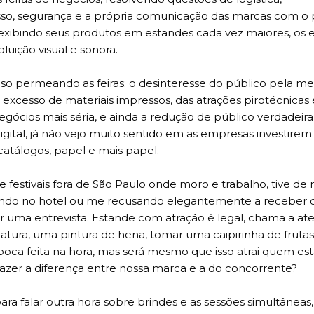
 segurança e a própria comunicação das marcas com o p
xibindo seus produtos em estandes cada vez maiores, os 
ição visual e sonora.
ioso permeando as feiras: o desinteresse do público pela m
xcesso de materiais impressos, das atrações pirotécnicas 
cios mais séria, e ainda a redução de público verdadei
ital, já não vejo muito sentido em as empresas investire
catálogos, papel e mais papel.
festivais fora de São Paulo onde moro e trabalho, tive de
xando no hotel ou me recusando elegantemente a receber 
uma entrevista. Estande com atração é legal, chama a aten
atura, uma pintura de hena, tomar uma caipirinha de fruta
ca feita na hora, mas será mesmo que isso atrai quem est
azer a diferença entre nossa marca e a do concorrente?
ara falar outra hora sobre brindes e as sessões simultâneas,