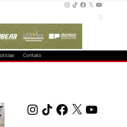
Instagram
TikTok
Facebook
X
YouTube
otícias
Contato
Instagram
TikTok
Facebook
X
YouTube