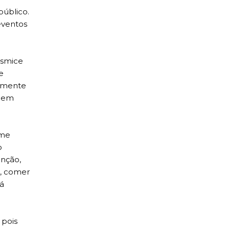
úblico.
eventos
esmice
e
ramente
m em
 me
o
ção,
s, comer
á
 pois