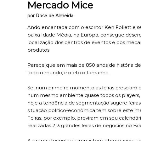
Mercado Mice
por Rose de Almeida
Ando encantada com o escritor Ken Follett e s
baixa Idade Média, na Europa, consegue descre
localização dos centros de eventos e dos mecan
produtos.
Parece que em mais de 850 anos de história des
todo o mundo, exceto o tamanho.
Se, num primeiro momento as feiras cresciam 
num mesmo ambiente quase todos os players, o q
hoje a tendência de segmentação sugere feir
situação político-econômica tem sobre este 
Feiras, por exemplo, previram em seu calendá
realizadas 213 grandes feiras de negócios no Bra
A própria tecnologia impactou sobremaneira as f