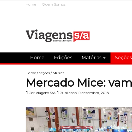
Home
Quem Somos
Home
Edições
Matérias
Seçõe
Home
/
Seções
/
Música
Mercado Mice: vamo
Por
Viagens S/A
Publicado 19 dezembro, 2018