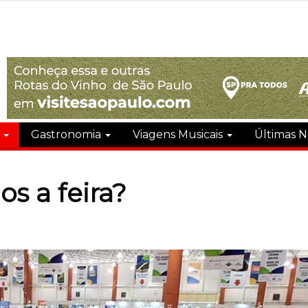
s
Gastronomia
Viagens Musicais
Últimas N
s a feira?