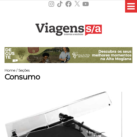
Instagram
TikTok
Facebook
X
YouTube
Home
/
Seções
Consumo