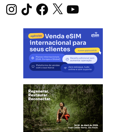
Instagram
TikTok
Facebook
X
YouTube