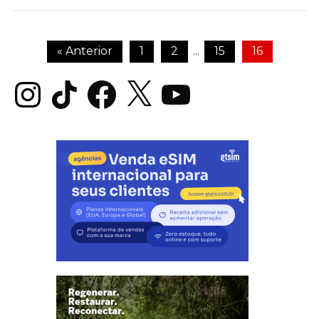
« Anterior
1
2
15
16
…
Instagram
TikTok
Facebook
X
YouTube