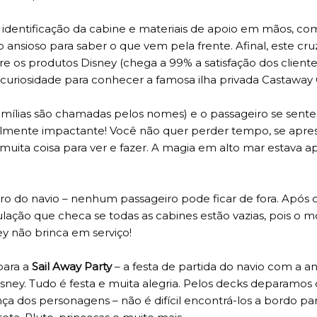
identificação da cabine e materiais de apoio em mãos, co
ansioso para saber o que vem pela frente. Afinal, este cru
re os produtos Disney (chega a 99% a satisfação dos client
uriosidade para conhecer a famosa ilha privada Castaway 
mílias são chamadas pelos nomes) e o passageiro se sente
ualmente impactante! Você não quer perder tempo, se apre
 muita coisa para ver e fazer. A magia em alto mar estava 
tro do navio – nenhum passageiro pode ficar de fora. Após o
ipulação que checa se todas as cabines estão vazias, pois o
ey não brinca em serviço!
para a
Sail Away Party
– a festa de partida do navio com a 
isney. Tudo é festa e muita alegria. Pelos decks deparamo
ça dos personagens – não é difícil encontrá-los a bordo pa