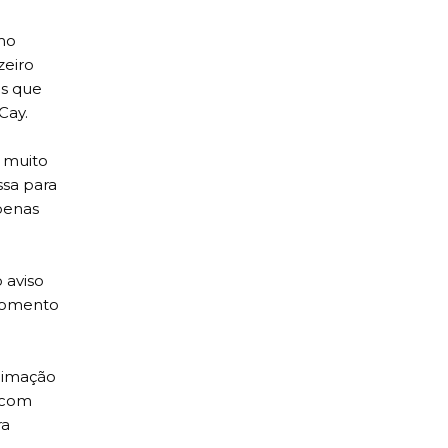
mo
zeiro
es que
Cay.
 muito
ssa para
apenas
 aviso
 momento
animação
s com
ra