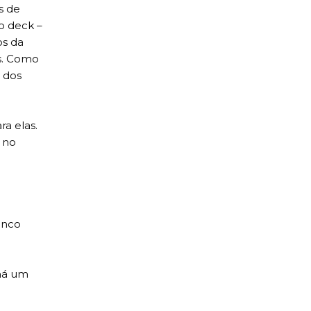
s de
o deck –
os da
os. Como
 dos
a elas.
 no
inco
 há um