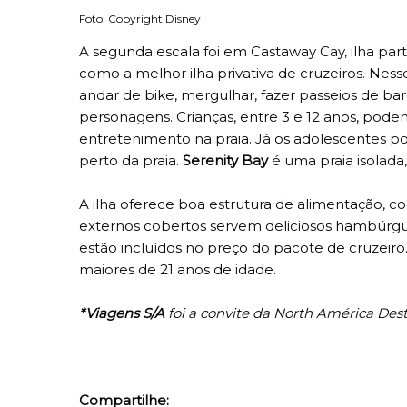
Foto: Copyright Disney
A segunda escala foi em Castaway Cay, ilha part
como a melhor ilha privativa de cruzeiros. Nesse
andar de bike, mergulhar, fazer passeios de barc
personagens. Crianças, entre 3 e 12 anos, pode
entretenimento na praia. Já os adolescentes po
perto da praia.
Serenity Bay
é uma praia isolada
A ilha oferece boa estrutura de alimentação, c
externos cobertos servem deliciosos hambúrguer
estão incluídos no preço do pacote de cruzeir
maiores de 21 anos de idade.
*Viagens S/A
foi a convite da North América Dest
Compartilhe: