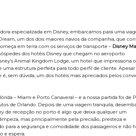
radora especializada em Disney, embarcamos para uma via
y Dream, um dos dois maiores navios da companhia, que co
 começa em terra com os serviços de transporte –
Disney Ma
s hóspedes dos hotéis Disney que chegam no aeroporto
sney’s Animal Kingdom Lodge, um hotel que impressiona o
e uma estrutura perfeita para todo perfil de cliente. Apesar
e é, sem dúvida, um dos hotéis mais apreciados pelos conv
órida – Miami e Porto Canaveral – e a nossa partida foi de 
utos de Orlando. Depois de uma viagem tranquila, desem
ney de recepção no porto é algo que deixa qualquer um
limpeza, mas principalmente pela precisão, presteza e
ado para a segurança e comodidade dos passageiros e não 
o e espera.