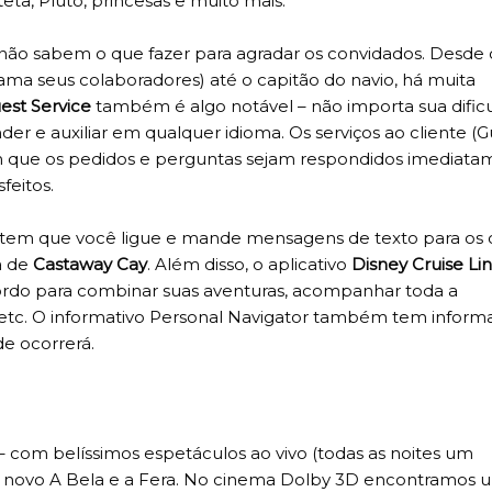
eta, Pluto, princesas e muito mais.
s não sabem o que fazer para agradar os convidados. Desde 
a seus colaboradores) até o capitão do navio, há muita
est Service
também é algo notável – não importa sua dific
der e auxiliar em qualquer idioma. Os serviços ao cliente (G
ntem que os pedidos e perguntas sejam respondidos imediat
feitos.
item que você ligue e mande mensagens de texto para os 
a de
Castaway Cay
. Além disso, o aplicativo
Disney Cruise Li
rdo para combinar suas aventuras, acompanhar toda a
etc. O informativo Personal Navigator também tem inform
e ocorrerá.
 – com belíssimos espetáculos ao vivo (todas as noites um
r o novo A Bela e a Fera. No cinema Dolby 3D encontramos 