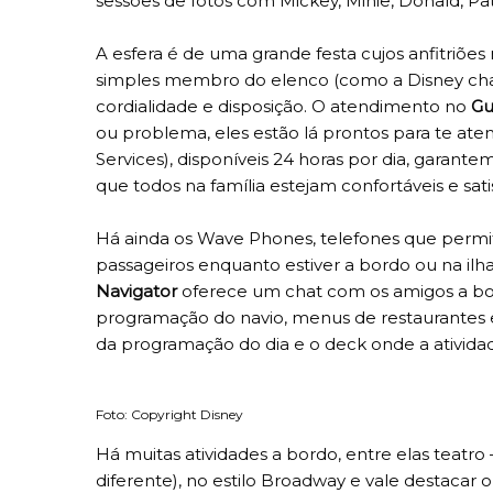
sessões de fotos com Mickey, Minie, Donald, Pat
A esfera é de uma grande festa cujos anfitriõe
simples membro do elenco (como a Disney cham
cordialidade e disposição. O atendimento no
Gu
ou problema, eles estão lá prontos para te aten
Services), disponíveis 24 horas por dia, gara
que todos na família estejam confortáveis e satis
Há ainda os Wave Phones, telefones que perm
passageiros enquanto estiver a bordo ou na ilh
Navigator
oferece um chat com os amigos a bo
programação do navio, menus de restaurantes 
da programação do dia e o deck onde a atividad
Foto: Copyright Disney
Há muitas atividades a bordo, entre elas teatro
diferente), no estilo Broadway e vale destaca