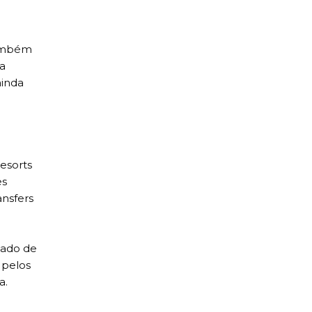
também
ta
ainda
esorts
es
ansfers
dado de
 pelos
a.