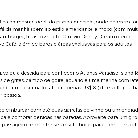
e fica no mesmo deck da piscina principal, onde ocorrem 
 café da manhã (bem ao estilo americano), almoço (com mui
 hambúrger, fritas, pizza etc. O navio Disney Dream oferece 
ove Café, além de bares e áreas exclusivas para os adultos.
 valeu a descida para conhecer o Atlantis Paradise Island R
as de grifes, campo de golfe, aquário e uma marina com iat
ndo uma escuna local por apenas US$ 8 (ida e volta) ou tr
r pessoa.
ode embarcar com até duas garrafas de vinho ou um engra
 dica é comprar bebidas nas paradas. Aproveite para um giro
o passageiro tem entre seis e sete horas para conhecer a ilh