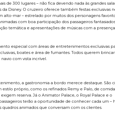
s de 300 lugares – não fica devendo nada às grandes sala
s da Disney. O cruzeiro oferece também festas exclusivas n
em alto-mar – estrelado por muitos dos personagens favorit
s animadas com boa participação dos passageiros fantasiad
ação temática e apresentações de músicas com a presença
nto especial com áreas de entretenimentos exclusivas par
clusivas, boates e área de fumantes. Todos querem brincar
avio com vista incrível.
enimento, a gastronomia a bordo merece destaque. São c
 estilo próprio, como os refinados Remy e Palo, de comida
ue exigem reserva. Já o Animator Palace, o Royal Palace e o
 passageiros terão a oportunidade de conhecer cada um –
os quadros animados que conversam com os clientes.