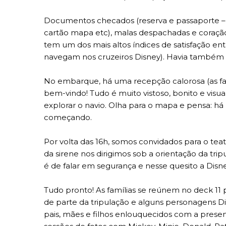
Documentos checados (reserva e passaporte – 
cartão mapa etc), malas despachadas e coração 
tem um dos mais altos índices de satisfação ent
navegam nos cruzeiros Disney). Havia também c
No embarque, há uma recepção calorosa (as fa
bem-vindo! Tudo é muito vistoso, bonito e vis
explorar o navio. Olha para o mapa e pensa: há
começando.
Por volta das 16h, somos convidados para o tea
da sirene nos dirigimos sob a orientação da tr
é de falar em segurança e nesse quesito a Disn
Tudo pronto! As famílias se reúnem no deck 11 
de parte da tripulação e alguns personagens D
pais, mães e filhos enlouquecidos com a presen