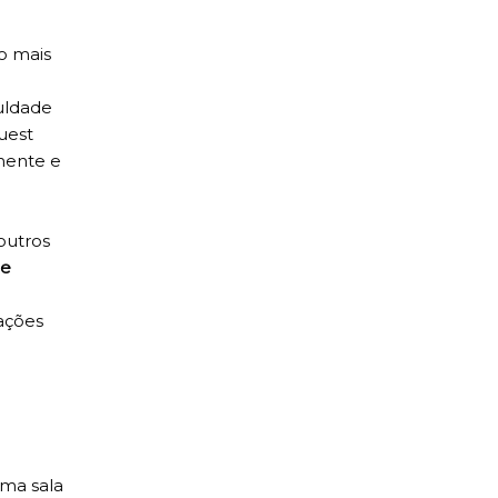
o mais
uldade
uest
amente e
outros
ne
ações
uma sala