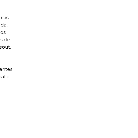
itic
ida,
 os
es de
eout
,
rantes
cal e