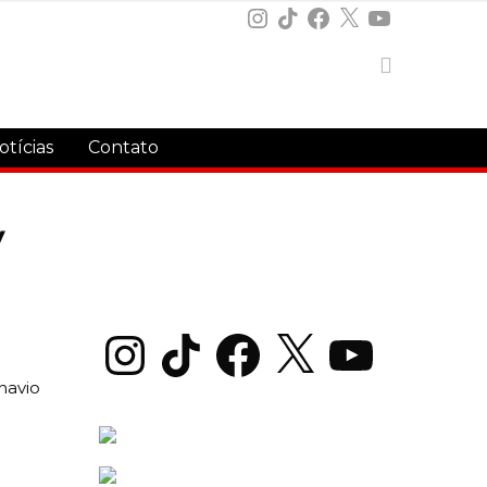
Instagram
TikTok
Facebook
X
YouTube
otícias
Contato
y
Instagram
TikTok
Facebook
X
YouTube
navio