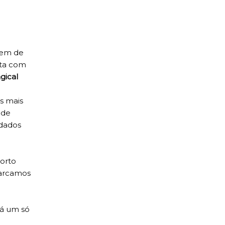
gem de
nta com
gical
s mais
 de
idados
Porto
barcamos
há um só