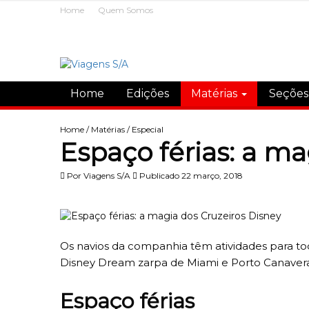
Home
Quem Somos
Home
Edições
Matérias
Seçõe
Home
/
Matérias
/
Especial
Espaço férias: a ma
Por
Viagens S/A
Publicado 22 março, 2018
Os navios da companhia têm atividades para toda
Disney Dream zarpa de Miami e Porto Canaveral,
Espaço férias