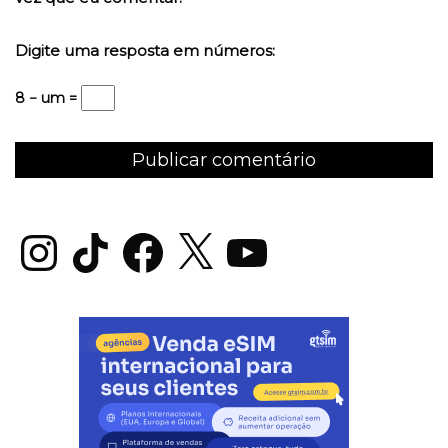
Digite uma resposta em números:
8 − um =
Instagram
TikTok
Facebook
X
YouTube