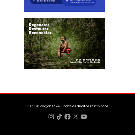
2023 ©Viagens S/A. Todos os direitos reservados.
Instagram
TikTok
Facebook
X
YouTube