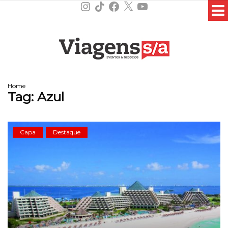
Instagram
TikTok
Facebook
X
YouTube
Home
Tag:
Azul
Capa
Destaque