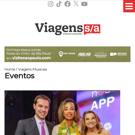
Instagram
TikTok
Facebook
X
YouTube
Home
/
Viagens Musicais
Eventos