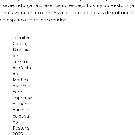
m sabe, reforçar a presença no espaço Luxury do Festuris, já
ma Riviera de luxo em Assinie, além de locais de cultura e
o espírito e para os sentidos.
Jennifer
Cúrcio,
Diretora
de
Turismo
da Costa
do
Marfim
no Brasil
com
imprensa
e trade
durante
coletiva
no
Festuris
2025