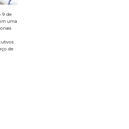
e 9 de
 Com uma
ionais
utivos
rço de