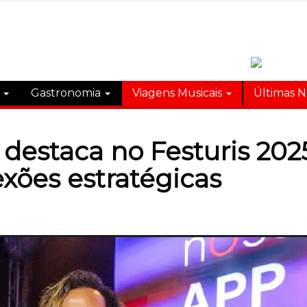
s
Gastronomia
Viagens Musicais
Últimas N
 destaca no Festuris 20
exões estratégicas