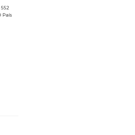
 552
 País