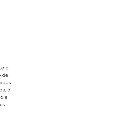
to e
o de
dados
ba, o
co e
ís.