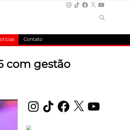
Instagram
TikTok
Facebook
X
YouTube
otícias
Contato
25 com gestão
Instagram
TikTok
Facebook
X
YouTube