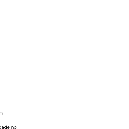
um
idade no