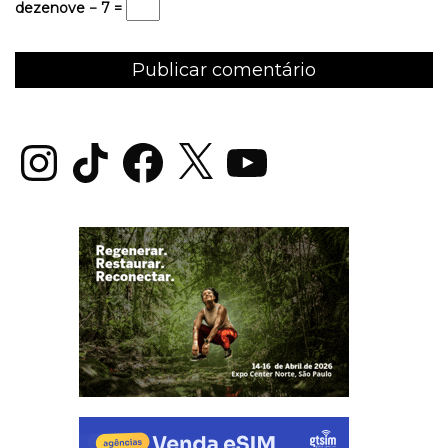
dezenove − 7 =
Instagram
TikTok
Facebook
X
YouTube