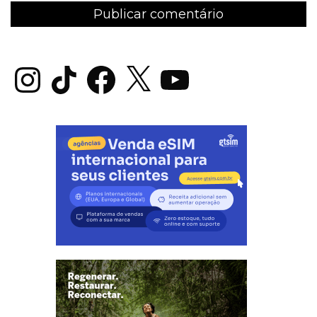
Instagram
TikTok
Facebook
X
YouTube