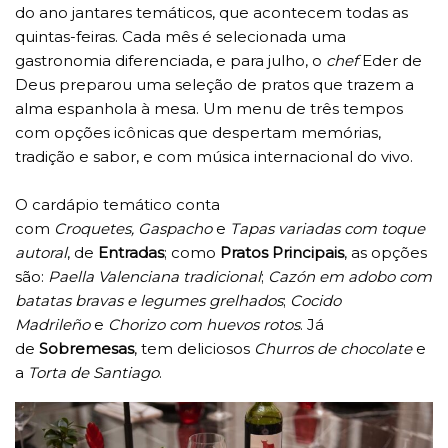
do ano jantares temáticos, que acontecem todas as
quintas-feiras. Cada mês é selecionada uma
gastronomia diferenciada, e para julho, o
chef
Eder de
Deus preparou uma seleção de pratos que trazem a
alma espanhola à mesa. Um menu de três tempos
com opções icônicas que despertam memórias,
tradição e sabor, e com música internacional do vivo.
O cardápio temático conta
com
Croquetes,
Gaspacho
e
Tapas variadas com toque
autoral
, de
Entradas
; como
Pratos Principais
, as opções
são:
Paella Valenciana tradicional
;
Cazón em adobo com
batatas bravas e legumes grelhados
;
Cocido
Madrileño
e
Chorizo com huevos rotos
. Já
de
Sobremesas
, tem deliciosos
Churros de chocolate
e
a
Torta de Santiago
.