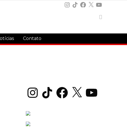
Instagram
TikTok
Facebook
X
YouTube
otícias
Contato
Instagram
TikTok
Facebook
X
YouTube