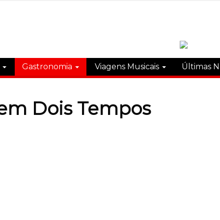
s
Gastronomia
Viagens Musicais
Últimas N
 em Dois Tempos