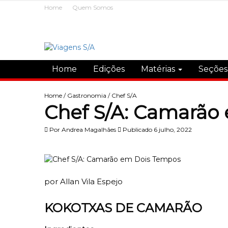
Home
Quem Somos
Home
Edições
Matérias
Seçõe
Home
/
Gastronomia
/
Chef S/A
Chef S/A: Camarão
Por
Andrea Magalhães
Publicado 6 julho, 2022
por Allan Vila Espejo
KOKOTXAS DE CAMARÃO