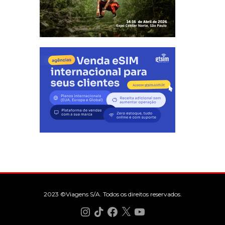
2023 ©Viagens S/A. Todos os direitos reservados.
Instagram
TikTok
Facebook
X
YouTube