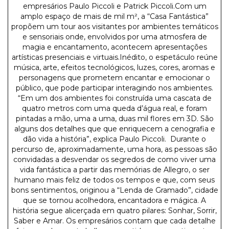
empresários Paulo Piccoli e Patrick Piccoli.Com um
amplo espaço de mais de mil m², a “Casa Fantástica”
propõem um tour aos visitantes por ambientes temáticos
e sensoriais onde, envolvidos por uma atmosfera de
magia e encantamento, acontecem apresentações
artísticas presenciais e virtuais.Inédito, o espetáculo reúne
música, arte, efeitos tecnológicos, luzes, cores, aromas e
personagens que prometem encantar e emocionar o
público, que pode participar interagindo nos ambientes.
“Em um dos ambientes foi construída uma cascata de
quatro metros com uma queda d’água real, e foram
pintadas a mão, uma a uma, duas mil flores em 3D. São
alguns dos detalhes que que enriquecem a cenografia e
dão vida a história”, explica Paulo Piccoli. Durante o
percurso de, aproximadamente, uma hora, as pessoas são
convidadas a desvendar os segredos de como viver uma
vida fantástica a partir das memórias de Allegro, o ser
humano mais feliz de todos os tempos e que, com seus
bons sentimentos, originou a “Lenda de Gramado”, cidade
que se tornou acolhedora, encantadora e mágica. A
história segue alicerçada em quatro pilares: Sonhar, Sorrir,
Saber e Amar. Os empresários contam que cada detalhe