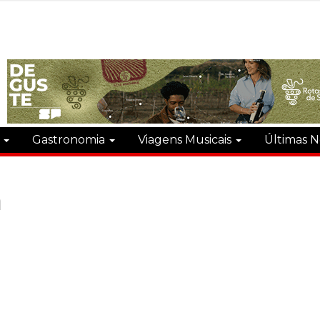
s
Gastronomia
Viagens Musicais
Últimas N
a