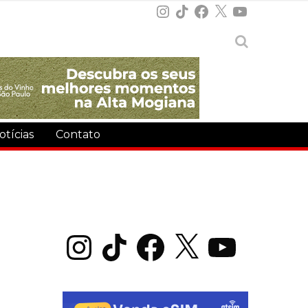
Instagram
TikTok
Facebook
X
YouTube
otícias
Contato
Instagram
TikTok
Facebook
X
YouTube