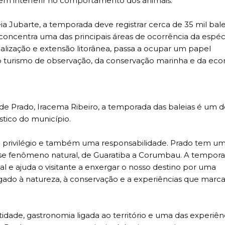
m interferir no comportamento dos animais.
a Jubarte, a temporada deve registrar cerca de 35 mil bale
a concentra uma das principais áreas de ocorrência da espéc
calização e extensão litorânea, passa a ocupar um papel
 turismo de observação, da conservação marinha e da ec
e de Prado, Iracema Ribeiro, a temporada das baleias é um d
tico do município.
m privilégio e também uma responsabilidade. Prado tem um l
sse fenômeno natural, de Guaratiba a Corumbau. A tempor
l e ajuda o visitante a enxergar o nosso destino por uma
 ligado à natureza, à conservação e a experiências que marc
ntidade, gastronomia ligada ao território e uma das experiên