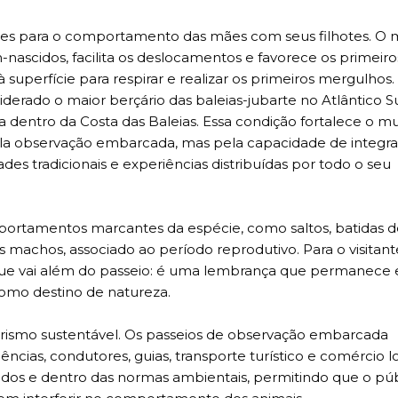
es para o comportamento das mães com seus filhotes. O 
-nascidos, facilita os deslocamentos e favorece os primeiro
uperfície para respirar e realizar os primeiros mergulhos.
derado o maior berçário das baleias-jubarte no Atlântico S
 dentro da Costa das Baleias. Essa condição fortalece o mu
ela observação embarcada, mas pela capacidade de integra
des tradicionais e experiências distribuídas por todo o seu
portamentos marcantes da espécie, como saltos, batidas d
machos, associado ao período reprodutivo. Para o visitant
 que vai além do passeio: é uma lembrança que permanece 
omo destino de natureza.
urismo sustentável. Os passeios de observação embarcada
cias, condutores, guias, transporte turístico e comércio lo
zados e dentro das normas ambientais, permitindo que o pú