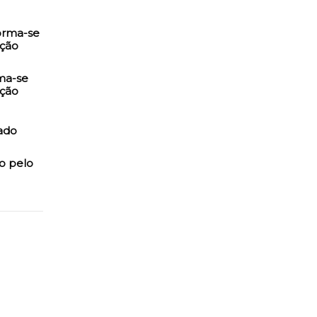
rma-se
ação
o pelo