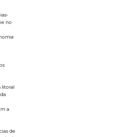
ias-
ie no
onomia
os
itoral
ada
am a
cias de