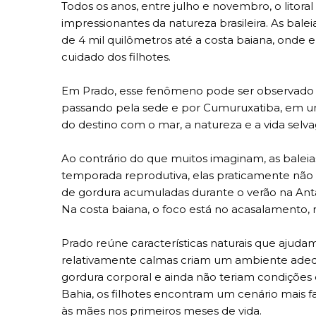
Todos os anos, entre julho e novembro, o litor
impressionantes da natureza brasileira. As bal
de 4 mil quilômetros até a costa baiana, onde
cuidado dos filhotes.
Em Prado, esse fenômeno pode ser observado ao
passando pela sede e por Cumuruxatiba, em um
do destino com o mar, a natureza e a vida selv
Ao contrário do que muitos imaginam, as balei
temporada reprodutiva, elas praticamente não 
de gordura acumuladas durante o verão na Antá
Na costa baiana, o foco está no acasalamento, n
Prado reúne características naturais que ajudam
relativamente calmas criam um ambiente ade
gordura corporal e ainda não teriam condições 
Bahia, os filhotes encontram um cenário mais 
às mães nos primeiros meses de vida.