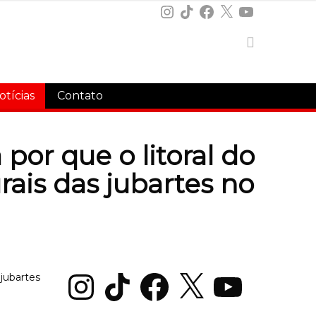
Instagram
TikTok
Facebook
X
YouTube
otícias
Contato
or que o litoral do
ais das jubartes no
Instagram
TikTok
Facebook
X
YouTube