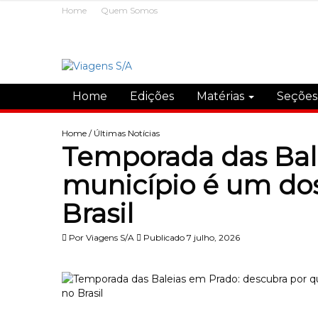
Home
Quem Somos
Home
Edições
Matérias
Seçõe
Home
/
Últimas Notícias
Temporada das Bale
município é um dos
Brasil
Por
Viagens S/A
Publicado 7 julho, 2026