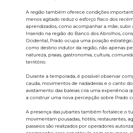
A região também oferece condições important
menos agitado reduz o esforço físico dos recém
aprendizados, como acompanhar a mãe, subir à s
Inserido na região do Banco dos Abrolhos, consi
Ocidental, Prado ocupa uma posição estratégica
como destino indutor da região, não apenas p
natureza, praias, gastronomia, cultura, comunida
território.
Durante a temporada, é possível observar com
cauda, movimentos de nadadeiras e o canto dos 
avistamento das baleias cria uma experiência
a construir uma nova percepção sobre Prado c
A presença das jubartes também fortalece o t
movimentam pousadas, hotéis, restaurantes, agên
passeios são realizados por operadores autori