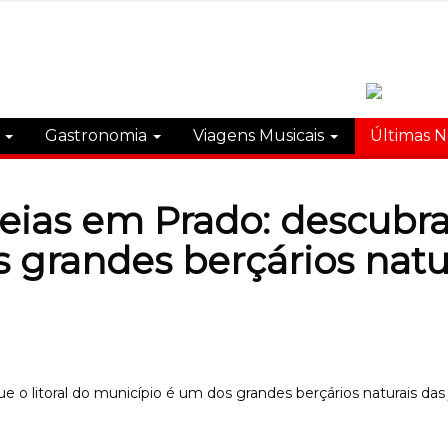
s
Gastronomia
Viagens Musicais
Últimas N
ias em Prado: descubra p
 grandes berçários natur