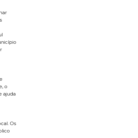
mar
s
ul
nicípio
r
e
e, o
e ajuda
cal. Os
blico