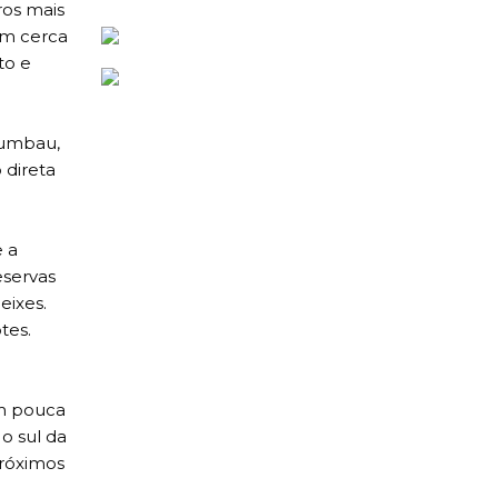
ros mais
em cerca
to e
rumbau,
 direta
e a
eservas
eixes.
tes.
m pouca
o sul da
próximos