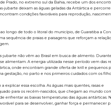
al de Prado, no extremo sul da Bahia, recebe um dos encont
eias-jubarte deixam as águas geladas da Antártica e percorr
 encontram condições favoráveis para reprodução, nascimen
 longo de todo o litoral do município, de Guaratiba a Co
a sequência de praias e paisagens que reforçam a relação
agem.
as-jubarte não vêm ao Brasil em busca de alimento. Durant
se alimentam. A energia utilizada nesse período vem das r
rtica, onde encontram grande oferta de krill e pequenos p
a gestação, no parto e nos primeiros cuidados com os filho
 a explicar essa escolha. As águas mais quentes, rasas e
quado para os recém-nascidos, que chegam ao mundo co
de enfrentar as baixas temperaturas das águas antárticas. N
favorável para se desenvolver, ganhar força e permanecer 