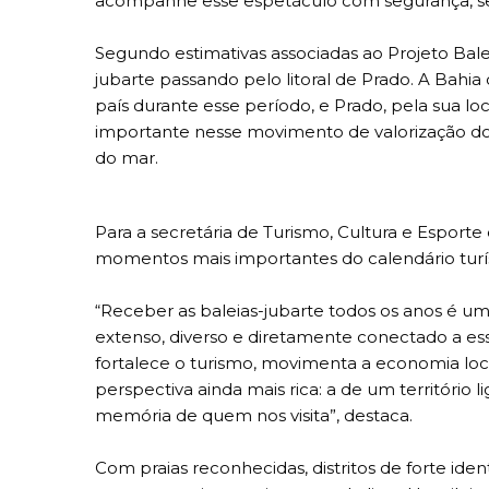
acompanhe esse espetáculo com segurança, se
Segundo estimativas associadas ao Projeto Balei
jubarte passando pelo litoral de Prado. A Bahi
país durante esse período, e Prado, pela sua lo
importante nesse movimento de valorização do
do mar.
Para a secretária de Turismo, Cultura e Esport
momentos mais importantes do calendário turís
“Receber as baleias-jubarte todos os anos é u
extenso, diverso e diretamente conectado a e
fortalece o turismo, movimenta a economia loca
perspectiva ainda mais rica: a de um território
memória de quem nos visita”, destaca.
Com praias reconhecidas, distritos de forte ide