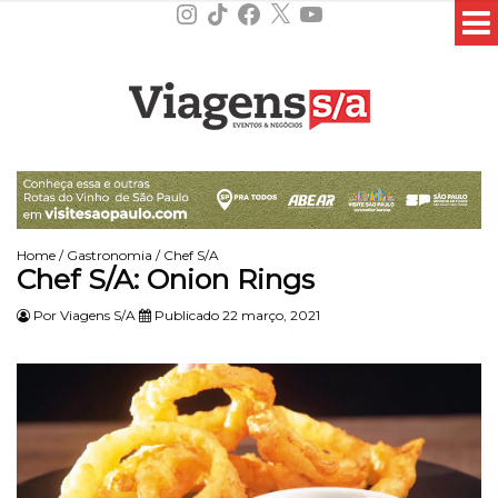
Instagram
TikTok
Facebook
X
YouTube
Home
/
Gastronomia
/
Chef S/A
Chef S/A: Onion Rings
Por
Viagens S/A
Publicado 22 março, 2021