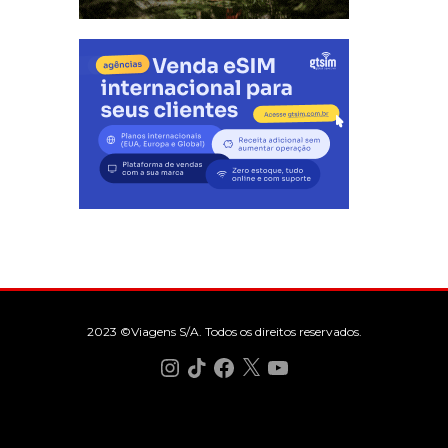
2023 ©Viagens S/A. Todos os direitos reservados.
Instagram
TikTok
Facebook
X
YouTube