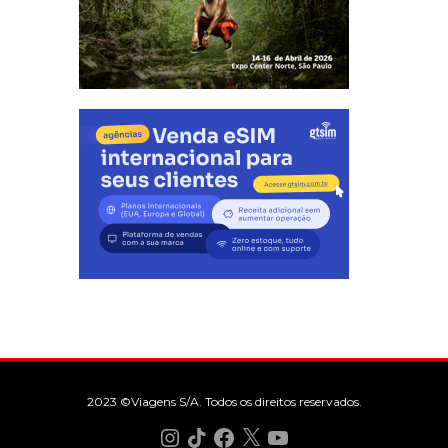
2023 ©Viagens S/A. Todos os direitos reservados.
Instagram
TikTok
Facebook
X
YouTube