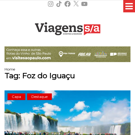
Instagram
TikTok
Facebook
X
YouTube
Home
Tag:
Foz do Iguaçu
Capa
Destaque