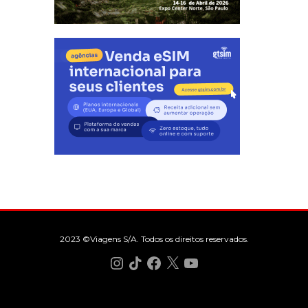
2023 ©Viagens S/A. Todos os direitos reservados.
Instagram
TikTok
Facebook
X
YouTube