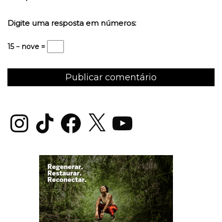
Digite uma resposta em números:
15 − nove =
Instagram
TikTok
Facebook
X
YouTube