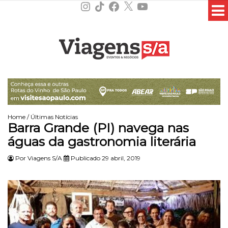
Instagram
TikTok
Facebook
X
YouTube
Home
/
Últimas Notícias
Barra Grande (PI) navega nas
águas da gastronomia literária
Por
Viagens S/A
Publicado 29 abril, 2019