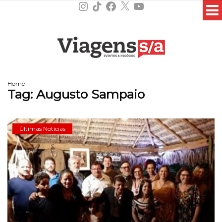
Instagram
TikTok
Facebook
X
YouTube
Home
Tag:
Augusto Sampaio
Últimas Notícias