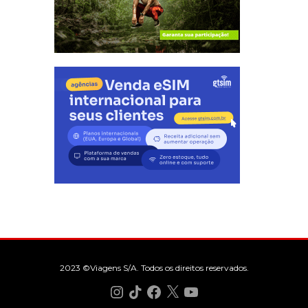
2023 ©Viagens S/A. Todos os direitos reservados.
Instagram
TikTok
Facebook
X
YouTube