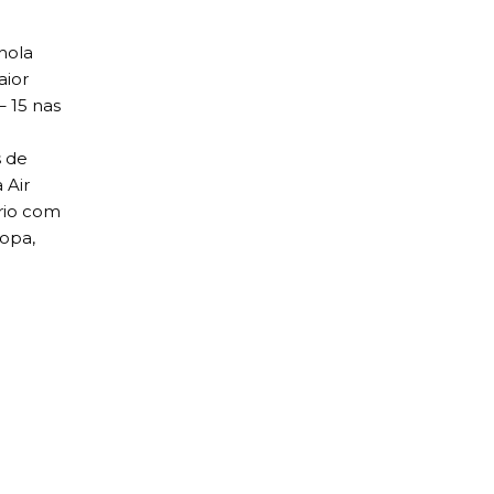
hola
aior
– 15 nas
s de
 Air
ário com
opa,