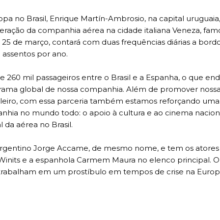
ropa no Brasil, Enrique Martín-Ambrosio, na capital uruguaia
ração da companhia aérea na cidade italiana Veneza, fam
 25 de março, contará com duas frequências diárias a bord
 assentos por ano.
e 260 mil passageiros entre o Brasil e a Espanha, o que en
orama global de nossa companhia. Além de promover noss
sileiro, com essa parceria também estamos reforçando uma
nhia no mundo todo: o apoio à cultura e ao cinema naciona
 da aérea no Brasil.
argentino Jorge Accame, de mesmo nome, e tem os atores 
 Winits e a espanhola Carmem Maura no elenco principal. O
e trabalham em um prostíbulo em tempos de crise na Europ