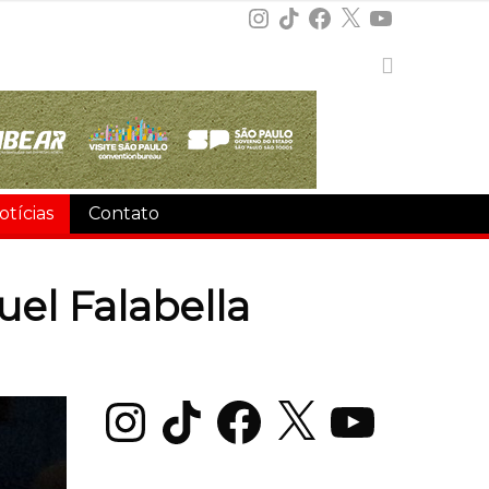
Instagram
TikTok
Facebook
X
YouTube
otícias
Contato
uel Falabella
Instagram
TikTok
Facebook
X
YouTube