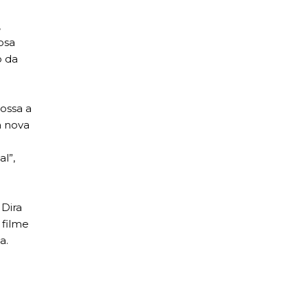
,
osa
o da
dossa a
a nova
l”,
Dira
 filme
a.