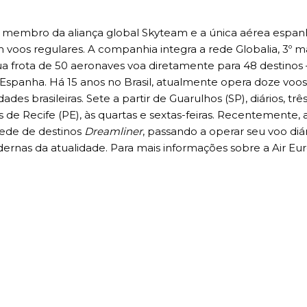
é membro da aliança global Skyteam e a única aérea espan
voos regulares. A companhia integra a rede Globalia, 3º m
a frota de 50 aeronaves voa diretamente para 48 destinos 
 Espanha. Há 15 anos no Brasil, atualmente opera doze voos
des brasileiras. Sete a partir de Guarulhos (SP), diários, trê
s de Recife (PE), às quartas e sextas-feiras. Recentemente, a
rede de destinos
Dreamliner
, passando a operar seu voo di
nas da atualidade. Para mais informações sobre a Air Eur