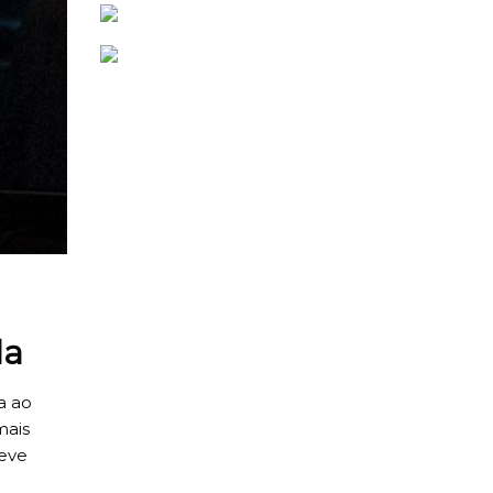
la
a ao
mais
teve