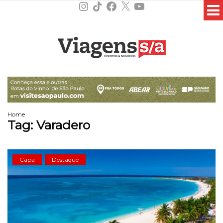
Instagram
TikTok
Facebook
X
YouTube
Home
Tag:
Varadero
Capa
Destaque