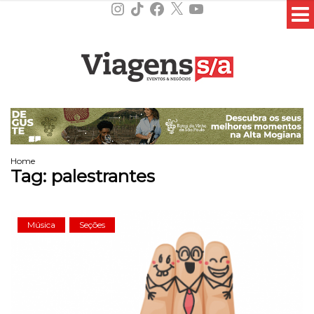
Instagram
TikTok
Facebook
X
YouTube
Home
Tag:
palestrantes
Música
Seções