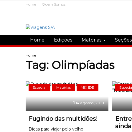
Home
Quem Somos
Home
Edições
Matérias
Seçõe
Home
Tag:
Olimpíadas
Especial
Matérias
MIX IDE
Especia
0
14 agosto, 2018
Fugindo das multidões!
Entre
ainda
Dicas para viajar pelo velho