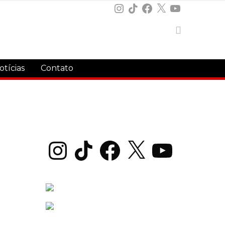
Instagram
TikTok
Facebook
X
YouTube
otícias
Contato
Instagram
TikTok
Facebook
X
YouTube