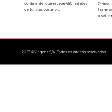
continente, que recebe 650 milhões
O novo m
de turistas por ano,...
Lummert
o setor 
2023 ©Viagens S/A. Todos os direitos reservados.