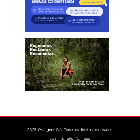
2023 ©Viagens S/A. Todos os direitos reservados.
Instagram
TikTok
Facebook
X
YouTube