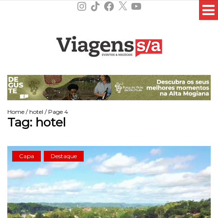
Instagram
TikTok
Facebook
X
YouTube
Home
/
hotel
/ Page 4
Tag:
hotel
Capa
Destaque