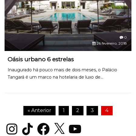
0
26 fevereiro, 2018
Oásis urbano 6 estrelas
Inaugurado há pouco mais de dois meses, o Palácio
Tangará é um marco na hotelaria de luxo de...
« Anterior
1
2
3
4
Instagram
TikTok
Facebook
X
YouTube