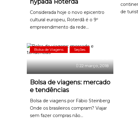
hypada Roterdã
contine
de turist
Considerada hoje o novo epicentro
cultural europeu, Roterdã é o 9º
empreendimento da rede...
Bolsa de Viagens
Seções
0
22 março, 2018
Bolsa de viagens: mercado
e tendências
Bolsa de viagens por Fábio Steinberg
Onde os brasileiros compram? Viajar
sem fazer compras não...