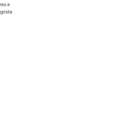
res e
 gosta