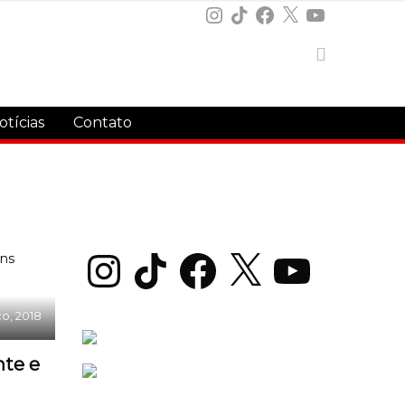
Instagram
TikTok
Facebook
X
YouTube
otícias
Contato
Instagram
TikTok
Facebook
X
YouTube
0
o, 2018
nte e