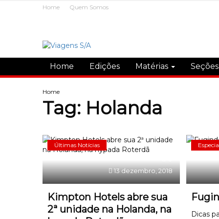
Home
Quem Somos
Home
Edições
Matérias
Seçõe
Home
Tag:
Holanda
Últimas Notícias
Especia
0
13 dezembro, 2018
Kimpton Hotels abre sua
Fugin
2ª unidade na Holanda, na
Dicas pa