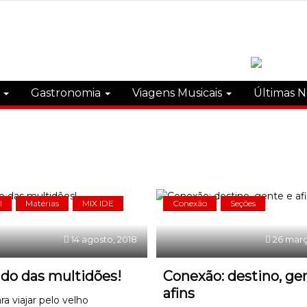
s
Gastronomia
Viagens Musicais
Últimas N
l
Matérias
MIX IDE
Conexão
Seções
0
14 agosto, 2018
26 març
do das multidões!
Conexão: destino, ge
afins
ra viajar pelo velho