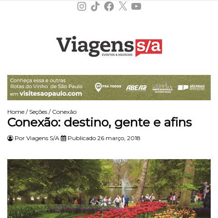
Instagram
TikTok
Facebook
X
YouTube
Home
/
Seções
/
Conexão
Conexão: destino, gente e afins
Por
Viagens S/A
Publicado 26 março, 2018