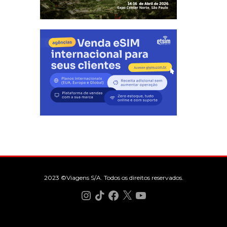
2023 ©Viagens S/A. Todos os direitos reservados.
Instagram
TikTok
Facebook
X
YouTube