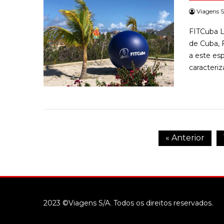
Viagens S
FITCuba L
de Cuba, 
a este esp
caracteriz
« Anterior
2023 ©Viagens S/A. Todos os direitos reservados.