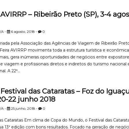
AVIRRP – Ribeirão Preto (SP), 3-4 ago
/A -
6 agosto, 2018 -
0
iada pela Associação das Agências de Viagem de Ribeirão Pret
 Feira AVIRRP movimenta toda a estrutura turística e econômica
 mais, gera inúmeras oportunidades de negócios entre expositore
 viagem e profissionais diretos e indiretos do turismo nacional 
al. A 22ª...
Festival das Cataratas – Foz do Iguaç
 20-22 junho 2018
/A -
25 junho, 2018 -
0
das Cataratas Em clima de Copa do Mundo, o Festival das Catarat
sua 13ª edição com bons resultados. Focado na geração de negóc