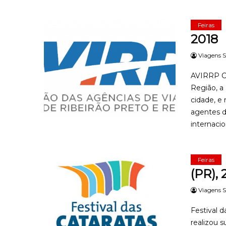
Feiras
2018
Viagens S
AVIRRP Cr
Região, a
cidade, e
agentes de
internacion
Feiras
(PR),
Viagens S
Festival 
realizou 