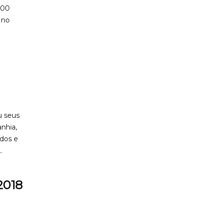
000
 no
u seus
nhia,
odos e
.
2018