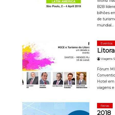
World Tra
B2B líder
bilhões e
de turism
mundial...
Eventos
Litora
Viagens S
Fórum MIC
Conventio
Hotel em 
viagens e 
Feiras
2018