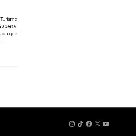
e Turismo
á aberta
riada que
..
Instagram
TikTok
Facebook
X
YouTube