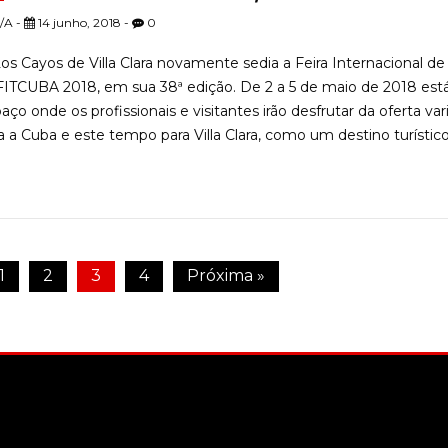
/A -
14 junho, 2018 -
0
os Cayos de Villa Clara novamente sedia a Feira Internacional d
FITCUBA 2018, em sua 38ª edição. De 2 a 5 de maio de 2018 est
aço onde os profissionais e visitantes irão desfrutar da oferta va
a a Cuba e este tempo para Villa Clara, como um destino turístico.
1
2
3
4
Próxima »