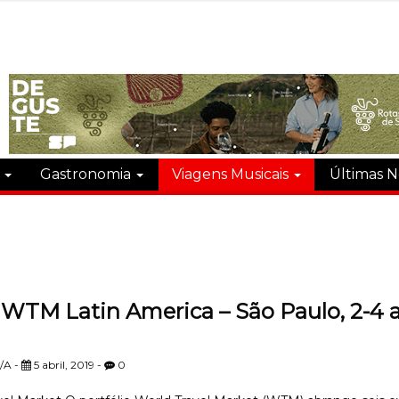
s
Gastronomia
Viagens Musicais
Últimas N
WTM Latin America – São Paulo, 2-4 a
/A -
5 abril, 2019 -
0