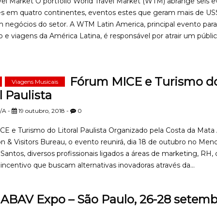
vel Market O portfólio World Travel Market (WTM) abrange seis 
es em quatro continentes, eventos estes que geram mais de US
m negócios do setor. A WTM Latin America, principal evento para
o e viagens da América Latina, é responsável por atrair um públi
Fórum MICE e Turismo d
Viagens Musicais
l Paulista
/A -
19 outubro, 2018 -
0
E e Turismo do Litoral Paulista Organizado pela Costa da Mata 
n & Visitors Bureau, o evento reunirá, dia 18 de outubro no Men
Santos, diversos profissionais ligados a áreas de marketing, RH,
incentivo que buscam alternativas inovadoras através da...
ABAV Expo – São Paulo, 26-28 setem