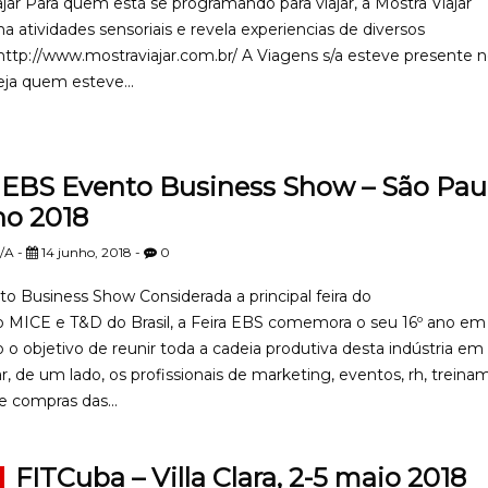
jar Para quem está se programando para viajar, a Mostra Viajar
a atividades sensoriais e revela experiencias de diversos
 http://www.mostraviajar.com.br/ A Viagens s/a esteve presente 
eja quem esteve...
EBS Evento Business Show – São Paul
ho 2018
/A -
14 junho, 2018 -
0
o Business Show Considerada a principal feira do
MICE e T&D do Brasil, a Feira EBS comemora o seu 16º ano em
o objetivo de reunir toda a cadeia produtiva desta indústria e
r, de um lado, os profissionais de marketing, eventos, rh, treina
e compras das...
FITCuba – Villa Clara, 2-5 maio 2018