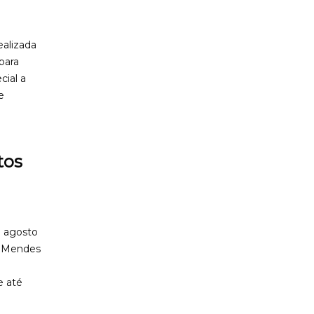
ealizada
para
cial a
e
tos
e agosto
no Mendes
e até