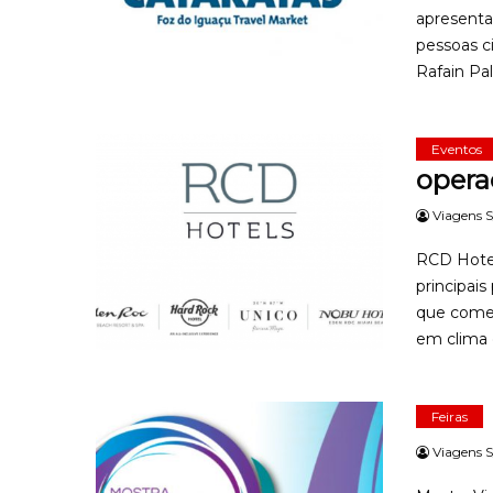
apresenta
pessoas c
Rafain Pal
Eventos
opera
Viagens S
RCD Hotel
principai
que comer
em clima 
Feiras
Viagens S