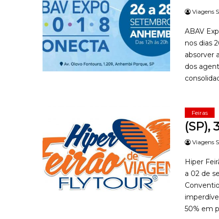
Viagens S
ABAV Expo
nos dias 
absorver 
dos agent
consolidad
Feiras
(SP),
Viagens S
Hiper Fei
a 02 de s
Conventio
imperdíve
50% em pa