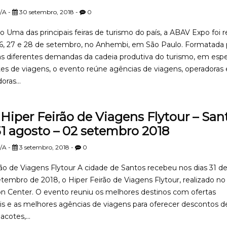
/A -
30 setembro, 2018 -
0
 Uma das principais feiras de turismo do país, a ABAV Expo foi r
26, 27 e 28 de setembro, no Anhembi, em São Paulo. Formatada 
as diferentes demandas da cadeia produtiva do turismo, em espe
es de viagens, o evento reúne agências de viagens, operadoras 
oras...
Hiper Feirão de Viagens Flytour – San
 31 agosto – 02 setembro 2018
/A -
3 setembro, 2018 -
0
rão de Viagens Flytour A cidade de Santos recebeu nos dias 31 d
etembro de 2018, o Hiper Feirão de Viagens Flytour, realizado 
n Center. O evento reuniu os melhores destinos com ofertas
is e as melhores agências de viagens para oferecer descontos d
cotes,...