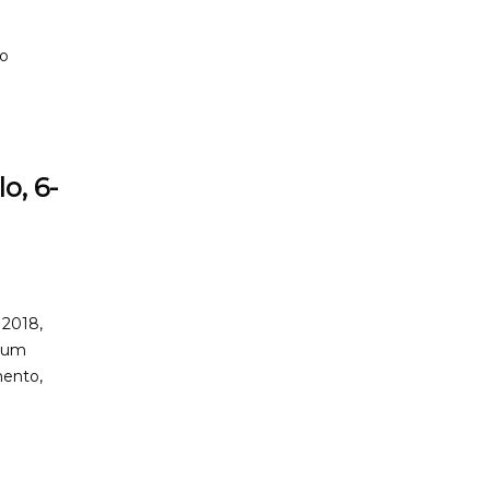
no
o, 6-
 2018,
m um
mento,