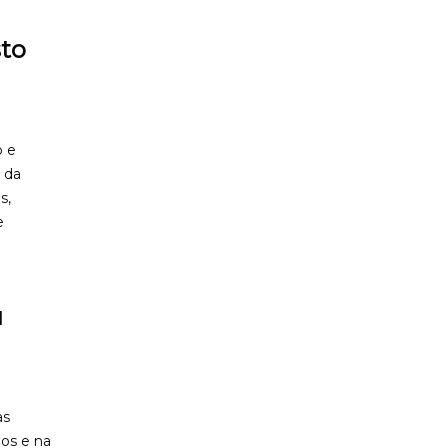
sto
o e
 da
s,
e
u
as
ios e na