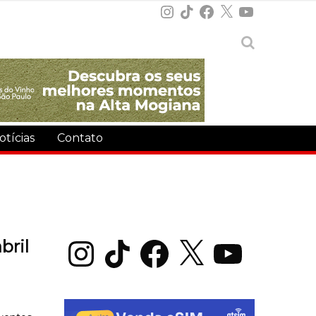
Instagram
TikTok
Facebook
X
YouTube
otícias
Contato
Instagram
TikTok
Facebook
X
YouTube
bril