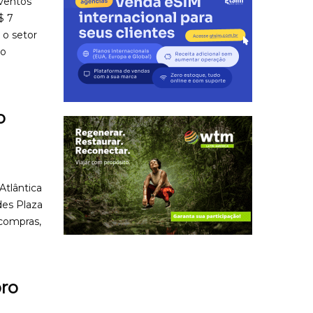
eventos
$ 7
 o setor
co
o
Atlântica
des Plaza
 compras,
bro