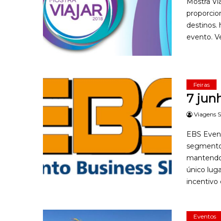
Mostra Via
proporcion
destinos.
evento. V
Feiras
7 jun
Viagens S
EBS Event
segmento 
mantendo 
único luga
incentivo 
Eventos