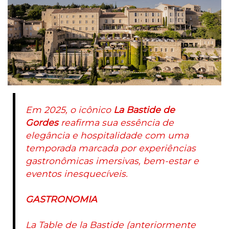
Em 2025, o icônico
La Bastide de
Gordes
reafirma sua essência de
elegância e hospitalidade com uma
temporada marcada por experiências
gastronômicas imersivas, bem-estar e
eventos inesquecíveis.
GASTRONOMIA
La Table de la Bastide (anteriormente