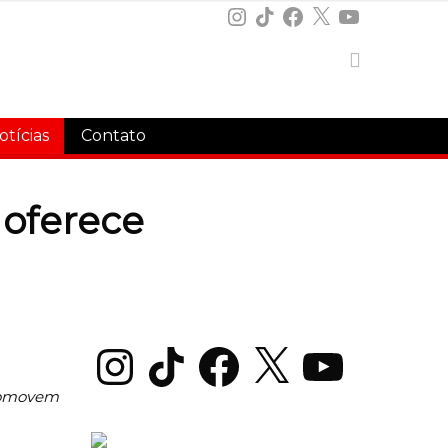
Instagram
TikTok
Facebook
X
YouTube
otícias
Contato
 oferece
Instagram
TikTok
Facebook
X
YouTube
promovem