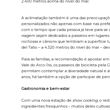
2.400 metros acima do nível do mar.
A aclimatação também é uma das preocupações
personalizados não apenas com base nas prefer
com o tempo que cada pessoa já teve para se ac
viagem sejam dedicados a passeios em lugares 
rochosas e cânions que lembram a superfície lun
del Tatio – a 4.320 metros do nível do mar – deve
Para as famílias, a recomendação é apostar em
Vale do Arco-Íris, os passeios de bicicleta pela
permitam contemplar a diversidade natural e av
anos, há também a opção de participar de perc
Gastronomia e bem-estar
Com uma nova estação de
show cooking
, o re
ingredientes fresquinhos – muitos deles cultiv