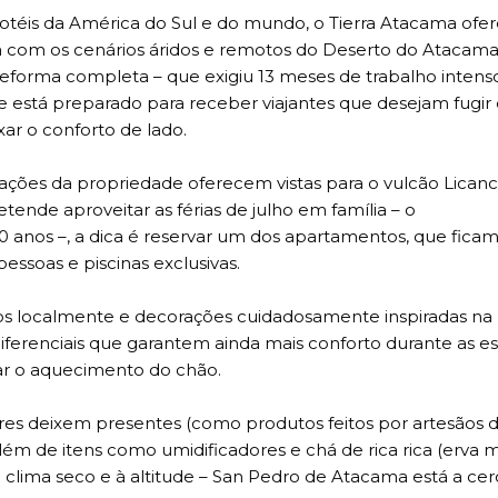
téis da América do Sul e do mundo, o Tierra Atacama ofe
a com os cenários áridos e remotos do Deserto do Atacama
eforma completa – que exigiu 13 meses de trabalho intens
e está preparado para receber viajantes que desejam fugir
xar o conforto de lado.
ões da propriedade oferecem vistas para o vulcão Licanc
tende aproveitar as férias de julho em família – o
0 anos –, a dica é reservar um dos apartamentos, que fica
pessoas e piscinas exclusivas.
os localmente e decorações cuidadosamente inspiradas na 
ferenciais que garantem ainda mais conforto durante as es
ar o aquecimento do chão.
es deixem presentes (como produtos feitos por artesãos 
lém de itens como umidificadores e chá de rica rica (erva m
 clima seco e à altitude – San Pedro de Atacama está a cer