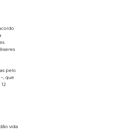
 acordo
a
es
êiseres
as pelo
 –, que
 12
dão vida