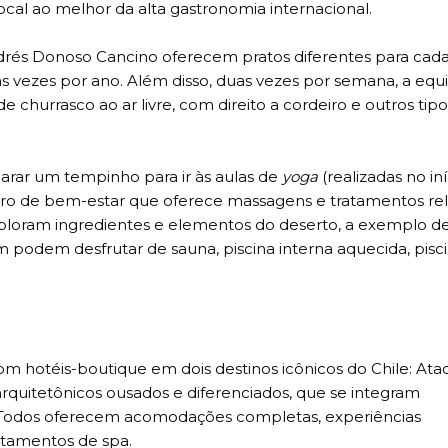
local ao melhor da alta gastronomia internacional.
rés Donoso Cancino oferecem pratos diferentes para cada
vezes por ano. Além disso, duas vezes por semana, a equ
de churrasco ao ar livre, com direito a cordeiro e outros tip
parar um tempinho para ir às aulas de
yoga
(realizadas no in
tro de bem-estar que oferece massagens e tratamentos re
exploram ingredientes e elementos do deserto, a exemplo de
ém podem desfrutar de sauna, piscina interna aquecida, pisc
om hotéis-boutique em dois destinos icônicos do Chile: At
quitetônicos ousados e diferenciados, que se integram
. Todos oferecem acomodações completas, experiências
atamentos de spa.