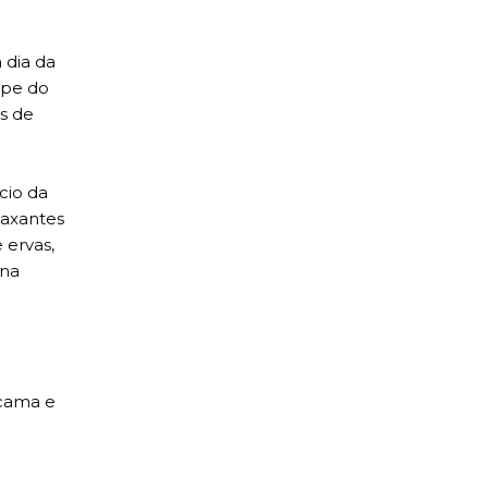
 dia da
ipe do
os de
ício da
laxantes
 ervas,
ina
acama e