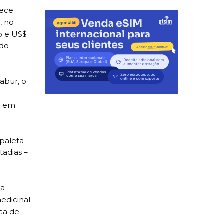
rece
, no
o e US$
 do
abur, o
m em
paleta
tadias –
da
edicinal
ca de