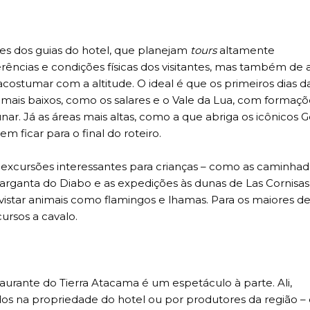
 dos guias do hotel, que planejam
tours
altamente
ências e condições físicas dos visitantes, mas também de
ostumar com a altitude. O ideal é que os primeiros dias d
mais baixos, como os salares e o Vale da Lua, com formaçõ
ar. Já as áreas mais altas, como a que abriga os icônicos G
m ficar para o final do roteiro.
 excursões interessantes para crianças – como as caminhad
 Garganta do Diabo e as expedições às dunas de Las Cornisas
istar animais como flamingos e lhamas. Para os maiores de
ursos a cavalo.
staurante do Tierra Atacama é um espetáculo à parte. Ali,
ados na propriedade do hotel ou por produtores da região – 