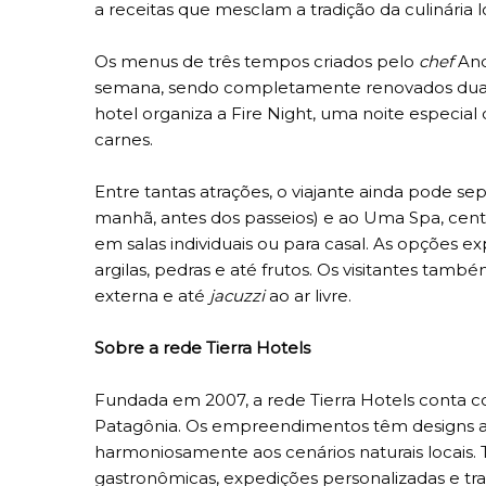
a receitas que mesclam a tradição da culinária 
Os menus de três tempos criados pelo
chef
And
semana, sendo completamente renovados duas 
hotel organiza a Fire Night, uma noite especial 
carnes.
Entre tantas atrações, o viajante ainda pode se
manhã, antes dos passeios) e ao Uma Spa, cen
em salas individuais ou para casal. As opções 
argilas, pedras e até frutos. Os visitantes tamb
externa e até
jacuzzi
ao ar livre.
Sobre a rede Tierra Hotels
Fundada em 2007, a rede Tierra Hotels conta c
Patagônia. Os empreendimentos têm designs ar
harmoniosamente aos cenários naturais locais
gastronômicas, expedições personalizadas e tr