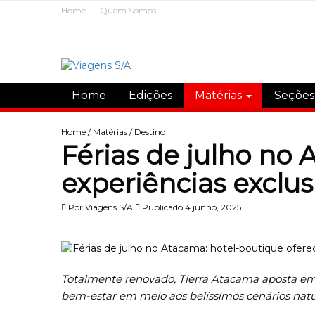
Home
Quem Somos
Home
Edições
Matérias
Seçõe
Home
/
Matérias
/
Destino
Férias de julho no
experiências exclus
Por
Viagens S/A
Publicado 4 junho, 2025
Totalmente renovado, Tierra Atacama aposta em
bem-estar em meio aos belíssimos cenários natu