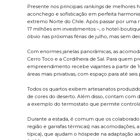
Presente nos principais
rankings
de melhores ho
aconchego e sofisticação em perfeita harmoni
extremo Norte do Chile. Após passar por uma r
17 milhões em investimentos –, o hotel-boutiqu
óbvio nas próximas férias de julho, mas sem dei
Com enormes janelas panorâmicas, as acomodaç
Cerro Toco e a Cordilheira de Sal. Para quem pre
empreendimento recebe viajantes a partir de 1
áreas mais privativas, com espaço para até seis 
Todos os quartos exibem artesanatos produzid
de cores do deserto. Além disso, contam com di
a exemplo do termostato que permite control
Durante a estada, é comum que os colaborador
região e garrafas térmicas) nas acomodações, a
típica), que ajudam o hóspede na adaptação ao