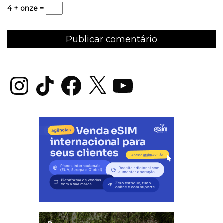
4 + onze =
Instagram
TikTok
Facebook
X
YouTube