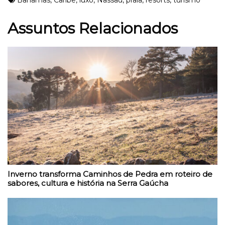
Bahamas
,
Caribe
,
luxo
,
Nassau
,
praia
,
resorts
,
turismo
Assuntos Relacionados
Inverno transforma Caminhos de Pedra em roteiro de
sabores, cultura e história na Serra Gaúcha