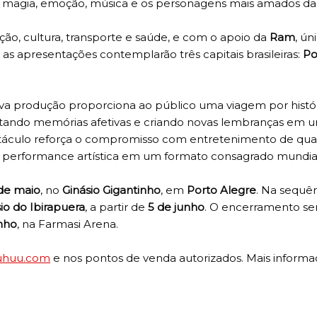
 magia, emoção, música e os personagens mais amados da 
ção, cultura, transporte e saúde, e com o apoio da
Ram
, ún
as apresentações contemplarão três capitais brasileiras:
Po
va produção proporciona ao público uma viagem por histór
ertando memórias afetivas e criando novas lembranças em 
táculo reforça o compromisso com entretenimento de qua
a e performance artística em um formato consagrado mundi
de maio
, no
Ginásio Gigantinho
, em
Porto Alegre
. Na sequên
io do Ibirapuera
, a partir de
5 de junho
. O encerramento se
unho
, na Farmasi Arena.
.uhuu.com
e nos pontos de venda autorizados. Mais informa