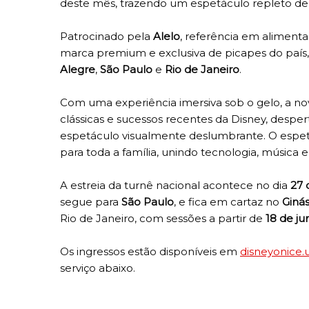
deste mês, trazendo um espetáculo repleto de
Patrocinado pela
Alelo
, referência em alimenta
marca premium e exclusiva de picapes do país, 
Alegre
,
São Paulo
e
Rio de Janeiro
.
Com uma experiência imersiva sob o gelo, a no
clássicas e sucessos recentes da Disney, desp
espetáculo visualmente deslumbrante. O espe
para toda a família, unindo tecnologia, músic
A estreia da turnê nacional acontece no dia
27 
segue para
São Paulo
, e fica em cartaz no
Ginás
Rio de Janeiro, com sessões a partir de
18 de j
Os ingressos estão disponíveis em
disneyonice
serviço abaixo.