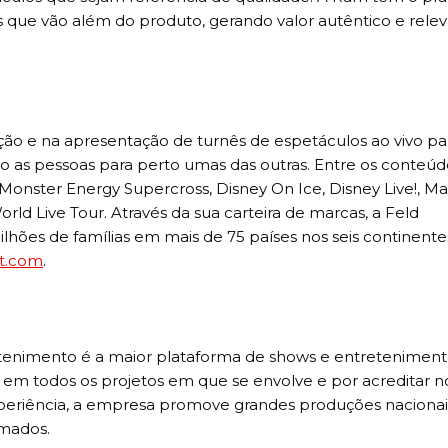
s que vão além do produto, gerando valor autêntico e rele
ção e na apresentação de turnês de espetáculos ao vivo pa
do as pessoas para perto umas das outras. Entre os conteúd
onster Energy Supercross, Disney On Ice, Disney Live!, Ma
orld Live Tour. Através da sua carteira de marcas, a Feld
hões de famílias em mais de 75 países nos seis continente
nt.com
.
etenimento é a maior plataforma de shows e entreteniment
 em todos os projetos em que se envolve e por acreditar 
xperiência, a empresa promove grandes produções nacionai
omados.