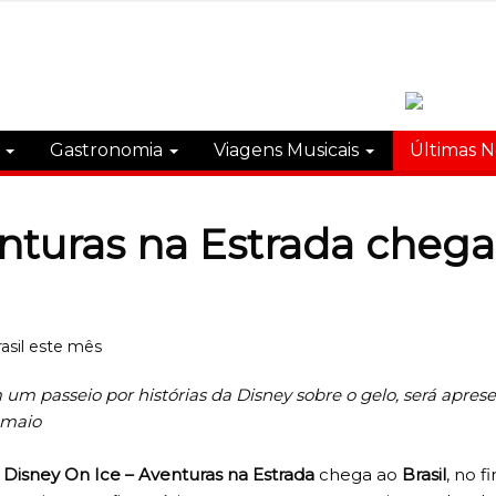
s
Gastronomia
Viagens Musicais
Últimas N
nturas na Estrada chega
 um passeio por histórias da Disney sobre o gelo, será apres
 maio
!
Disney On Ice – Aventuras na Estrada
chega ao
Brasil
, no fi