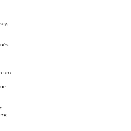
o
key,
nés.
ra um
que
vo
 uma