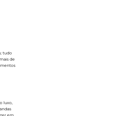
s; tudo
 mais de
cimentos
 luxo,
mandas
azer em