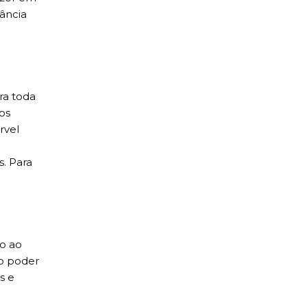
vância
ra toda
os
rvel
s. Para
o ao
no poder
s e