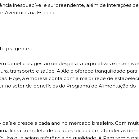
ência inesquecível e surpreendente, além de interações de
: Aventuras na Estrada.
te pra gente.
 em benefícios, gestão de despesas corporativas e incentivo
ra, transporte e saúde. A Alelo oferece tranquilidade para
soas. Hoje, a empresa conta com a maior rede de estabele
líder no setor de benefícios do Programa de Alimentação do
aís e cresce a cada ano no mercado brasileiro. Com muito
 uma linha completa de picapes focada em atender às de
culos que sejam referência de qualidade. A Ram tem o pr