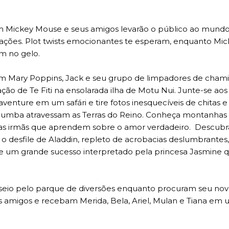
m Mickey Mouse e seus amigos levarão o público ao mund
rações. Plot twists emocionantes te esperam, enquanto Mic
m no gelo.
m Mary Poppins, Jack e seu grupo de limpadores de chami
ão de Te Fiti na ensolarada ilha de Motu Nui. Junte-se aos
 aventure em um safári e tire fotos inesquecíveis de chitas e
umba atravessam as Terras do Reino. Conheça montanhas
a, as irmãs que aprendem sobre o amor verdadeiro. Descub
o desfile de Aladdin, repleto de acrobacias deslumbrantes,
um grande sucesso interpretado pela princesa Jasmine 
seio pelo parque de diversões enquanto procuram seu no
s amigos e recebam Merida, Bela, Ariel, Mulan e Tiana em