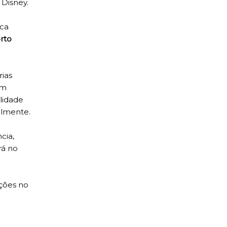
Disney.
ica
rto
ias
um
lidade
almente.
cia,
rá no
ções no