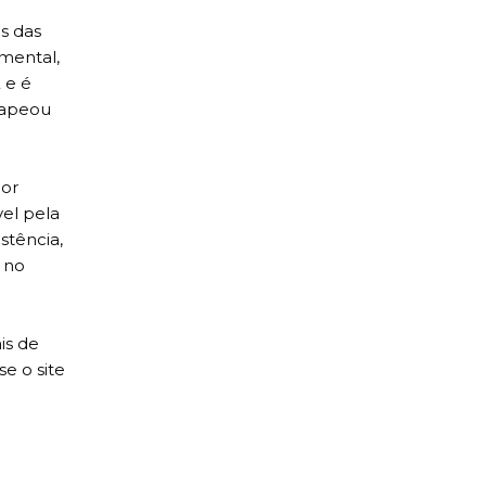
s das
mental,
 e é
mapeou
por
el pela
stência,
 no
is de
e o site