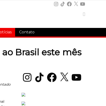
Instagram
TikTok
Facebook
X
YouTube
otícias
Contato
 ao Brasil este mês
Instagram
TikTok
Facebook
X
YouTube
entado
nal