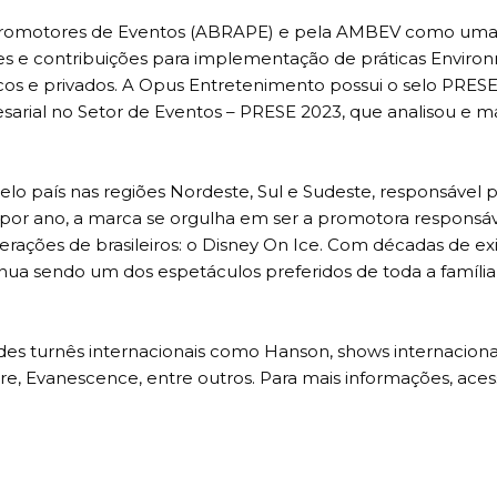
de Promotores de Eventos (ABRAPE) e pela AMBEV como uma
es e contribuições para implementação de práticas Environ
os e privados. A Opus Entretenimento possui o selo PRESE
sarial no Setor de Eventos – PRESE 2023, que analisou e 
lo país nas regiões Nordeste, Sul e Sudeste, responsável 
por ano, a marca se orgulha em ser a promotora responsáv
ações de brasileiros: o Disney On Ice. Com décadas de exi
nua sendo um dos espetáculos preferidos de toda a família
s turnês internacionais como Hanson, shows internaciona
re, Evanescence, entre outros. Para mais informações, acess