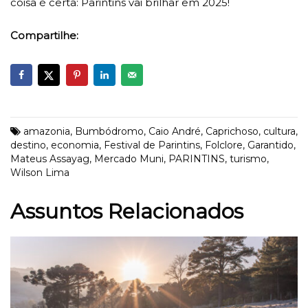
coisa é certa: Parintins vai brilhar em 2025!
Compartilhe:
amazonia
,
Bumbódromo
,
Caio André
,
Caprichoso
,
cultura
,
destino
,
economia
,
Festival de Parintins
,
Folclore
,
Garantido
,
Mateus Assayag
,
Mercado Muni
,
PARINTINS
,
turismo
,
Wilson Lima
Assuntos Relacionados