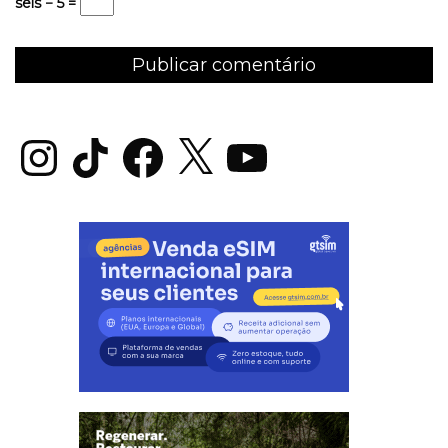
seis − 5 =
Instagram
TikTok
Facebook
X
YouTube