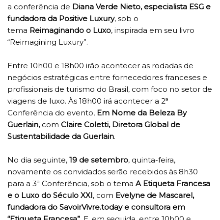
a conferência de
Diana Verde Nieto, especialista ESG e
fundadora da Positive Luxury
, sob o
tema
Reimaginando o Luxo
, inspirada em seu livro
“Reimagining Luxury”.
Entre 10h00 e 18h00 irão acontecer as rodadas de
negócios estratégicas entre fornecedores franceses e
profissionais de turismo do Brasil, com foco no setor de
viagens de luxo. Às 18h00 irá acontecer a 2ª
Conferência do evento,
Em Nome da Beleza By
Guerlain,
com
Claire Coletti, Diretora Global de
Sustentabilidade da Guerlain
.
No dia seguinte,
19 de setembro
, quinta-feira,
novamente os convidados serão recebidos às 8h30
para a 3ª Conferência, sob o tema
A Etiqueta Francesa
e o Luxo do Século XXI
, com
Evelyne de Mascarel,
fundadora do SavoirVivre.today e consultora em
“Etiqueta Francesa”.
E, em seguida, entre 10h00 e