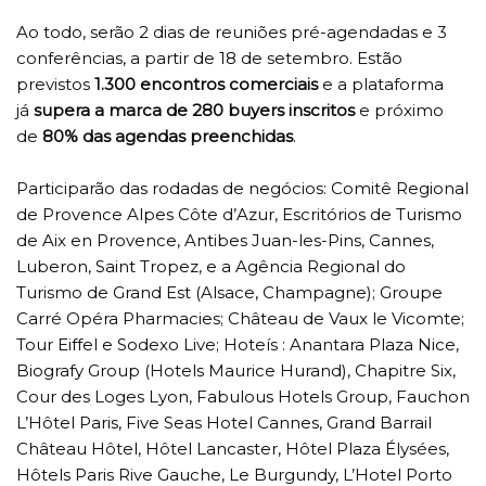
Ao todo, serão 2 dias de reuniões pré-agendadas e 3
conferências, a partir de 18 de setembro. Estão
previstos
1.300 encontros comerciais
e a plataforma
já
supera a marca de 280 buyers inscritos
e próximo
de
80% das agendas preenchidas
.
Participarão das rodadas de negócios: Comitê Regional
de Provence Alpes Côte d’Azur, Escritórios de Turismo
de Aix en Provence, Antibes Juan-les-Pins, Cannes,
Luberon, Saint Tropez, e a Agência Regional do
Turismo de Grand Est (Alsace, Champagne); Groupe
Carré Opéra Pharmacies; Château de Vaux le Vicomte;
Tour Eiffel e Sodexo Live; Hoteís : Anantara Plaza Nice,
Biografy Group (Hotels Maurice Hurand), Chapitre Six,
Cour des Loges Lyon, Fabulous Hotels Group, Fauchon
L’Hôtel Paris, Five Seas Hotel Cannes, Grand Barrail
Château Hôtel, Hôtel Lancaster, Hôtel Plaza Élysées,
Hôtels Paris Rive Gauche, Le Burgundy, L’Hotel Porto