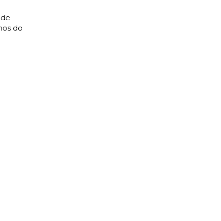
 de
nos do