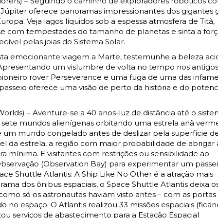
rs) – Seguindo o caminho de exploradores robóticos c
no Júpiter oferece panoramas impressionantes dos gigantes 
Europa. Veja lagos líquidos sob a espessa atmosfera de Titã,
-se com tempestades do tamanho de planetas e sinta a forç
ível pelas joias do Sistema Solar.
a emocionante viagem a Marte, testemunhe a beleza aci
Apresentando um vislumbre de volta no tempo nos antigo
ioneiro rover Perseverance e uma fuga de uma das infam
asseio oferece uma visão de perto da história e do potenc
) – Aventure-se a 40 anos-luz de distância até o siste
e sete mundos alienígenas orbitando uma estrela anã verme
 um mundo congelado antes de deslizar pela superfície 
 da estrela, a região com maior probabilidade de abrigar 
 mínima. E visitantes com restrições ou sensibilidade ao
servação (Observation Bay) para experimentar um passe
Shuttle Atlantis: A Ship Like No Other é a atração mais
a dos ônibus espaciais, o Space Shuttle Atlantis deixa o
, como só os astronautas haviam visto antes – com as portas
 no espaço. O Atlantis realizou 33 missões espaciais (fican
stou serviços de abastecimento para a Estação Espacial