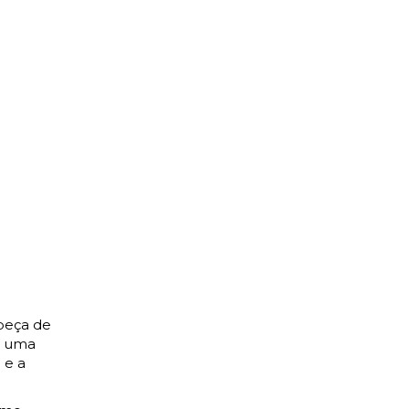
beça de
a uma
 e a