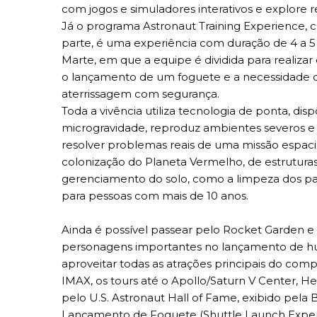
com jogos e simuladores interativos e explore r
Já o programa Astronaut Training Experience,
parte, é uma experiência com duração de 4 a 
Marte, em que a equipe é dividida para realiz
o lançamento de um foguete e a necessidade d
aterrissagem com segurança.
Toda a vivência utiliza tecnologia de ponta, di
microgravidade, reproduz ambientes severos e 
resolver problemas reais de uma missão espaci
colonização do Planeta Vermelho, de estruturas
gerenciamento do solo, como a limpeza dos pain
para pessoas com mais de 10 anos.
Ainda é possível passear pelo Rocket Garden e 
personagens importantes no lançamento de h
aproveitar todas as atrações principais do com
IMAX, os tours até o Apollo/Saturn V Center, 
pelo U.S. Astronaut Hall of Fame, exibido pela 
Lançamento de Foguete (Shuttle Launch Exper