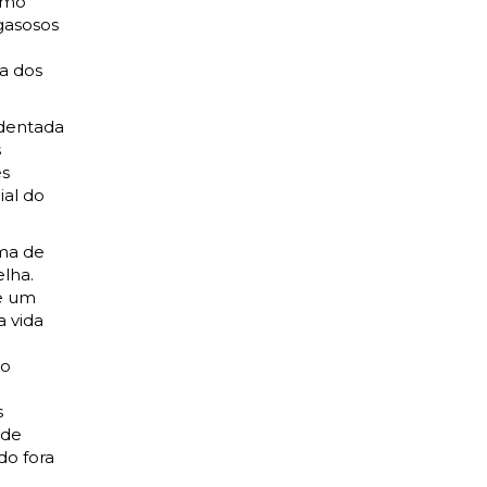
omo
gasosos
a dos
dentada
s
es
ial do
ma de
lha.
de um
a vida
io
s
 de
do fora