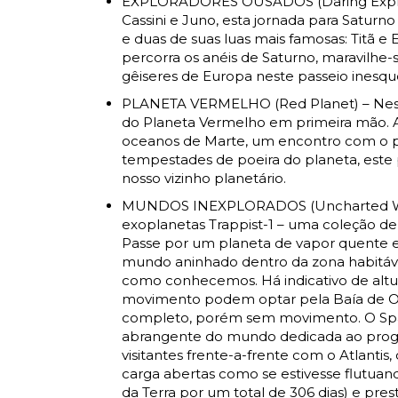
EXPLORADORES OUSADOS (Daring Explore
Cassini e Juno, esta jornada para Satur
e duas de suas luas mais famosas: Titã e 
percorra os anéis de Saturno, maravilhe
gêiseres de Europa neste passeio inesquec
PLANETA VERMELHO (Red Planet) – Nest
do Planeta Vermelho em primeira mão. 
oceanos de Marte, um encontro com o p
tempestades de poeira do planeta, este p
nosso vizinho planetário.
MUNDOS INEXPLORADOS (Uncharted Worlds
exoplanetas Trappist-1 – uma coleção d
Passe por um planeta de vapor quente e
mundo aninhado dentro da zona habitável
como conhecemos. Há indicativo de altura
movimento podem optar pela Baía de Ob
completo, porém sem movimento. O Space 
abrangente do mundo dedicada ao program
visitantes frente-a-frente com o Atlantis
carga abertas como se estivesse flutuando
da Terra por um total de 306 dias) e pre