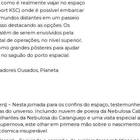
ir como é realmente viajar no espaço
port KSC) onde é possível embarcar
 mundos distantes em um passeio
sso destacando as opções. Os
 além de serem envolvidos pela
al de operações, no nível superior,
como grandes pôsteres para ajudar
 no saguão do porto espacial.
radores Ousados, Planeta
 – Nesta jornada para os confins do espaço, testemunhe
as do universo. Incluindo nuvem de poeira da Nebulosa Ca
rilhantes da Nebulosa do Caranguejo e uma visita especial 
 supernova, este olhar em primeira mão sobre o nascimento
ósmica insuperável.