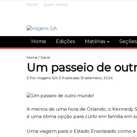
Home
Quem Somos
Home
Edições
Matérias
Seçõe
Home
/
Geral
Um passeio de out
Por
Viagens S/A
Publicado 13 setembro, 2024
A menos de uma hora de Orlando, o Kennedy S
é uma ótima opção para curtir em família em s
Uma viagem para o Estado Ensolarado como a Fló