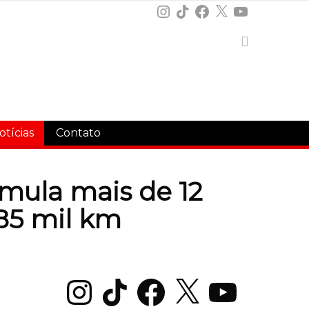
Instagram
TikTok
Facebook
X
YouTube
otícias
Contato
umula mais de 12
85 mil km
Instagram
TikTok
Facebook
X
YouTube