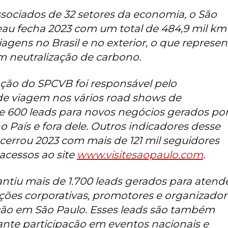
sociados de 32 setores da economia, o São
eau fecha 2023 com um total de 484,9 mil km
agens no Brasil e no exterior, o que represen
m neutralização de carbono.
ão do SPCVB foi responsável pelo
de viagem nos vários
road shows
de
e 600 leads para novos negócios gerados po
o País e fora dele. Outros indicadores desse
cerrou 2023 com mais de 121 mil seguidores
 acessos ao site
www.visitesaopaulo.com
.
ntiu mais de 1.700 leads gerados para atend
ções corporativas, promotores e organizador
ação em São Paulo. Esses leads são também
rante participação em eventos nacionais e