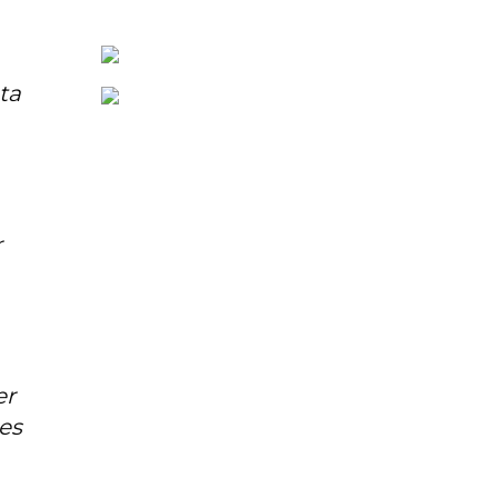
ta
r
er
es