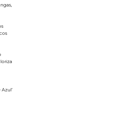
ngas,
os
lcos
o
loriza
 Azul’