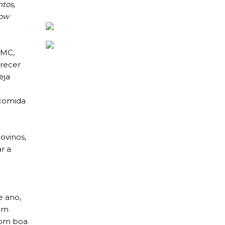
ntos,
how
RMC,
erecer
eja
 comida
ovinos,
r a
a
e ano,
 um
com boa