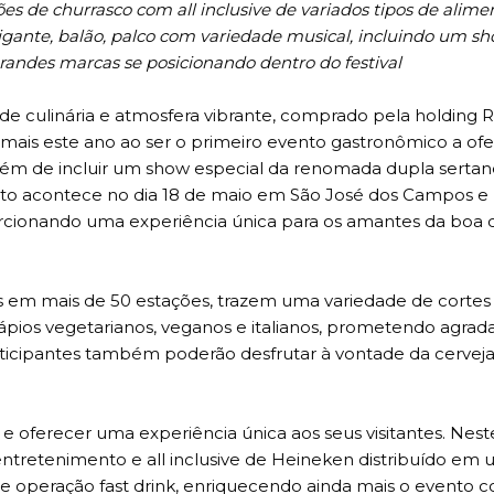
s de churrasco com all inclusive de variados tipos de alime
igante, balão, palco com variedade musical, incluindo um s
randes marcas se posicionando dentro do festival
ade culinária e atmosfera vibrante, comprado pela holding 
ais este ano ao ser o primeiro evento gastronômico a of
 além de incluir um show especial da renomada dupla sertan
o acontece no dia 18 de maio em São José dos Campos e
rcionando uma experiência única para os amantes da boa
s em mais de 50 estações, trazem uma variedade de cortes 
pios vegetarianos, veganos e italianos, prometendo agrada
articipantes também poderão desfrutar à vontade da cervej
 oferecer uma experiência única aos seus visitantes. Nest
entretenimento e all inclusive de Heineken distribuído em
 operação fast drink, enriquecendo ainda mais o evento 