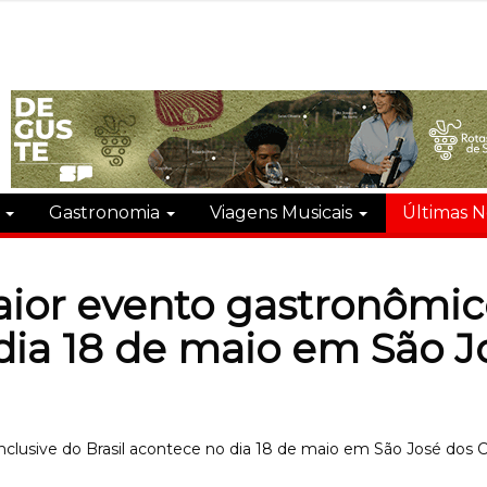
s
Gastronomia
Viagens Musicais
Últimas N
aior evento gastronômico
 dia 18 de maio em São 