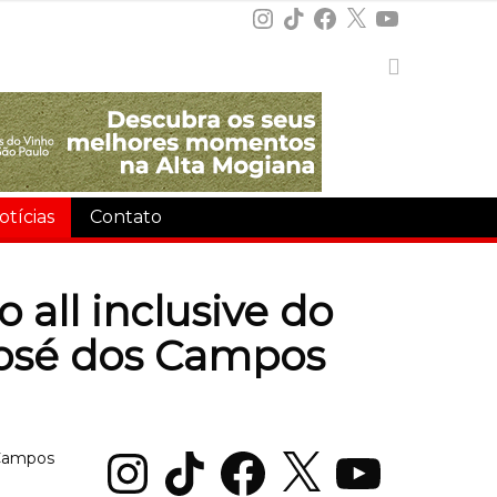
Instagram
TikTok
Facebook
X
YouTube
otícias
Contato
 all inclusive do
José dos Campos
Instagram
TikTok
Facebook
X
YouTube