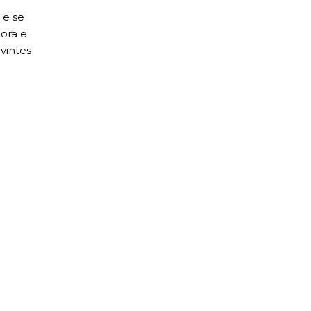
 e se
ora e
vintes