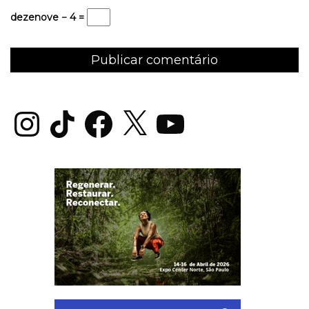
dezenove − 4 =
Instagram
TikTok
Facebook
X
YouTube