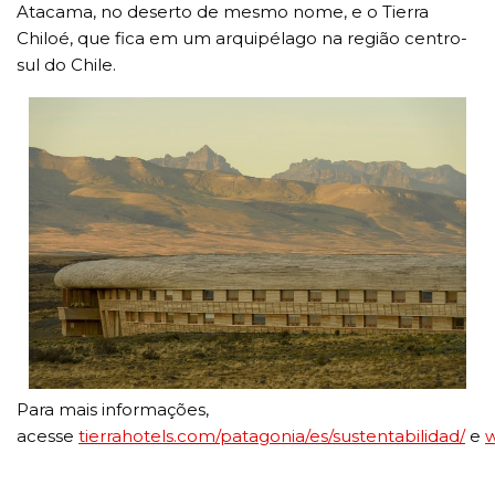
Atacama, no deserto de mesmo nome, e o Tierra
Chiloé, que fica em um arquipélago na região centro-
sul do Chile.
Para mais informações,
acesse
tierrahotels.com/patagonia/es/sustentabilidad/
e
w