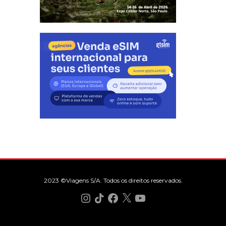
2023 ©Viagens S/A. Todos os direitos reservados.
Instagram
TikTok
Facebook
X
YouTube