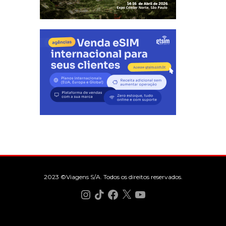
2023 ©Viagens S/A. Todos os direitos reservados.
Instagram
TikTok
Facebook
X
YouTube