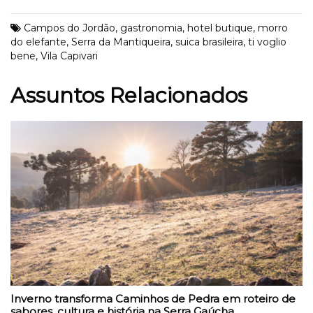
Campos do Jordão
,
gastronomia
,
hotel butique
,
morro
do elefante
,
Serra da Mantiqueira
,
suica brasileira
,
ti voglio
bene
,
Vila Capivari
Assuntos Relacionados
Inverno transforma Caminhos de Pedra em roteiro de
sabores, cultura e história na Serra Gaúcha