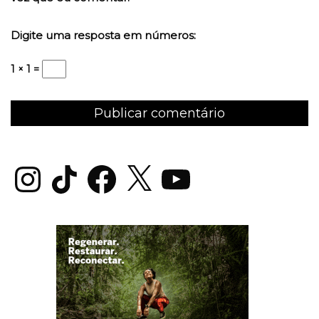
Digite uma resposta em números:
1 × 1 =
Instagram
TikTok
Facebook
X
YouTube