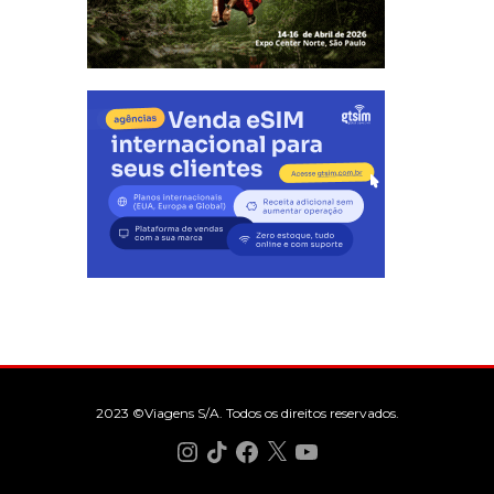
2023 ©Viagens S/A. Todos os direitos reservados.
Instagram
TikTok
Facebook
X
YouTube