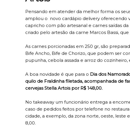
Pensando em atender da melhor forma os seus cl
ampliou o novo cardápio delivery oferecendo vá
capricho com pão artesanal e carnes saídas da 
criado pelo artesão da carne Marcos Bassi, que
As carnes porcionadas em 250 gr, são prepara
Bife Ancho, Bife de Chorizo, que podem ser
pupunha, cebola assada e arroz do cozinheiro, e
A boa novidade é que para o
Dia dos Namorad
quilo de Fraldinha filetada, acompanhada de far
cervejas Stella Artois
por R$ 148,00.
No takeaway um funcionário entrega a encomen
caso de pedidos feitos por telefone no restau
cidade, a exemplo, da zona norte, oeste, leste e
8,00.