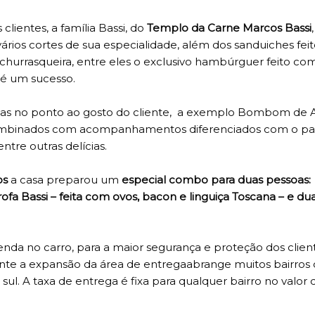
ientes, a família Bassi, do
Templo da Carne Marcos Bassi
,
rios cortes de sua especialidade, além dos sanduiches fei
churrasqueira, entre eles o exclusivo hambúrguer feito co
 é um sucesso.
das no ponto ao gosto do cliente, a exemplo Bombom de A
 combinados com acompanhamentos diferenciados com o pa
ntre outras delícias.
os
a casa preparou um
especial combo para duas pessoas
ofa Bassi – feita com ovos, bacon e linguiça Toscana – e du
da no carro, para a maior segurança e proteção dos clien
rante a expansão da área de entregaabrange muitos bairros
 sul. A taxa de entrega é fixa para qualquer bairro no valor 