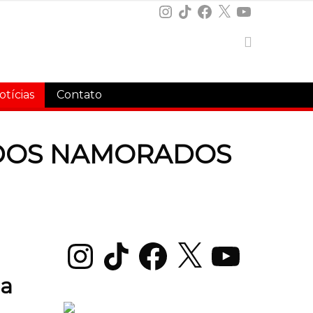
Instagram
TikTok
Facebook
X
YouTube
otícias
Contato
 DOS NAMORADOS
Instagram
TikTok
Facebook
X
YouTube
la