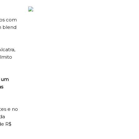
tos com
m blend
lcatra,
lmito
: um
as
tes e no
 da
de R$