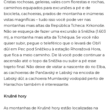
Cristas rochosas, geleiras, vales com florestas e rochas,
caminhos equipados para excursões a pé e de
bicicleta, cachoeiras, prados de montanha e inúmeras
vistas magníficas – tudo isso você pode ver nas
montanhas mais altas da República Tcheca: Krkonoše.
Não se esqueça de fazer uma excursão à Sněžka (1.603
m), a montanha mais alta da Tchéquia. Se você não
quiser subir, pegue o teleférico que o levará de Obří
důl em Pec pod Sněžkou à estação Rhoražová Hora,
que fica a meio caminho. De lá você pode continuar a
ascensão até o topo da Sněžka ou subir a pé esse
trajeto final. Não deixe de visitar a nascente do rio Elba,
as cachoeiras de Pančavský e Labský na encosta de
Labský důl; a cachoeira Mumlavský vodopád perto de
Harrachov também é interessante.
Krušné hory
As montanhas de Krušné hory estão localizadas na