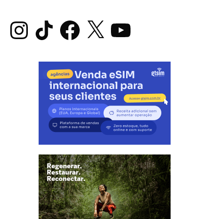
Instagram
TikTok
Facebook
X
YouTube