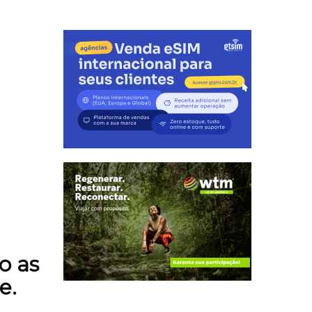
o as
e.