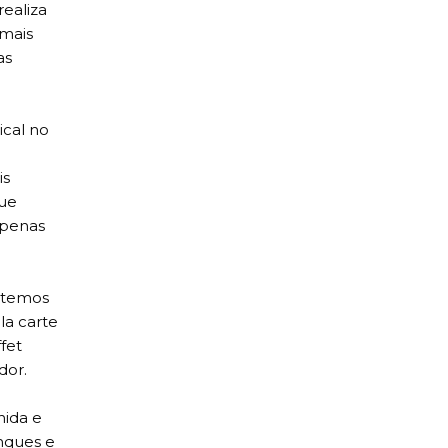
realiza
 mais
as
ical no
is
que
apenas
m temos
la carte
fet
dor.
nida e
inques e