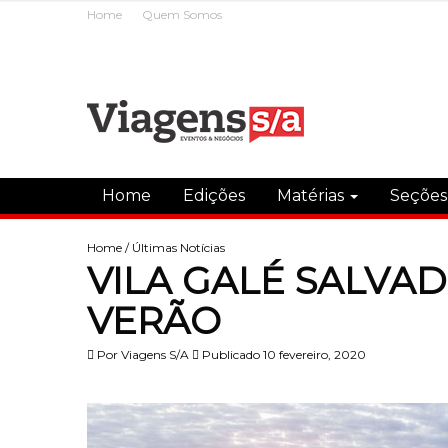
Home
Quem Somos
Home
Edições
Matérias
Seçõe
Home
/
Últimas Notícias
VILA GALÉ SALVA
VERÃO
Por
Viagens S/A
Publicado 10 fevereiro, 2020