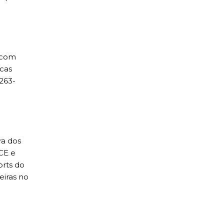
d com
ucas
3263-
ra dos
CE e
rts do
eiras no