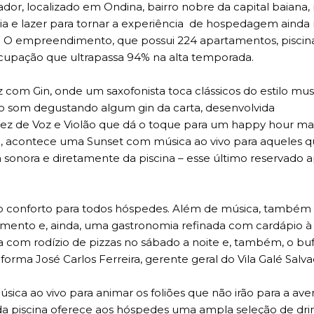
dor, localizado em Ondina, bairro nobre da capital baiana, 
a e lazer para tornar a experiência de hospedagem ainda
o. O empreendimento, que possui 224 apartamentos, piscin
m ocupação que ultrapassa 94% na alta temporada.
z com Gin, onde um saxofonista toca clássicos do estilo mus
o som degustando algum gin da carta, desenvolvida
 vez de Voz e Violão que dá o toque para um happy hour ma
rço, acontece uma Sunset com música ao vivo para aqueles 
 sonora e diretamente da piscina – esse último reservado 
e o conforto para todos hóspedes. Além de música, també
mento e, ainda, uma gastronomia refinada com cardápio à 
na com rodízio de pizzas no sábado a noite e, também, o buf
rma José Carlos Ferreira, gerente geral do Vila Galé Salva
úsica ao vivo para animar os foliões que não irão para a ave
r da piscina oferece aos hóspedes uma ampla seleção de dr