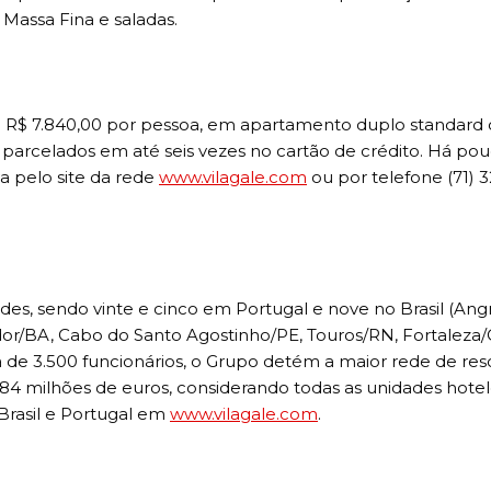
 Massa Fina e saladas.
 de R$ 7.840,00 por pessoa, em apartamento duplo standar
parcelados em até seis vezes no cartão de crédito. Há po
a pelo site da rede
www.vilagale.com
ou por telefone (71) 
des, sendo vinte e cinco em Portugal e nove no Brasil (Ang
ador/BA, Cabo do Santo Agostinho/PE, Touros/RN, Fortaleza/
 3.500 funcionários, o Grupo detém a maior rede de reso
184 milhões de euros, considerando todas as unidades hotel
 Brasil e Portugal em
www.vilagale.com
.