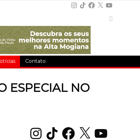
Instagram
TikTok
Facebook
X
YouTube
otícias
Contato
O ESPECIAL NO
Instagram
TikTok
Facebook
X
YouTube