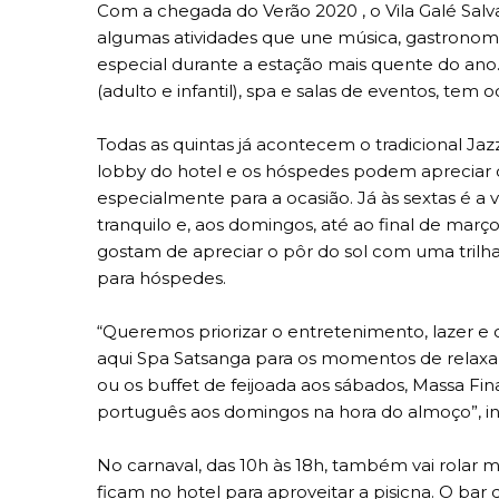
Com a chegada do Verão 2020 , o Vila Galé Salva
algumas atividades que une música, gastronomi
especial durante a estação mais quente do an
(adulto e infantil), spa e salas de eventos, te
Todas as quintas já acontecem o tradicional Jaz
lobby do hotel e os hóspedes podem apreciar 
especialmente para a ocasião. Já às sextas é a
tranquilo e, aos domingos, até ao final de ma
gostam de apreciar o pôr do sol com uma trilha
para hóspedes.
“Queremos priorizar o entretenimento, lazer 
aqui Spa Satsanga para os momentos de relaxa
ou os buffet de feijoada aos sábados, Massa Fi
português aos domingos na hora do almoço”, info
No carnaval, das 10h às 18h, também vai rolar m
ficam no hotel para aproveitar a pisicna. O ba