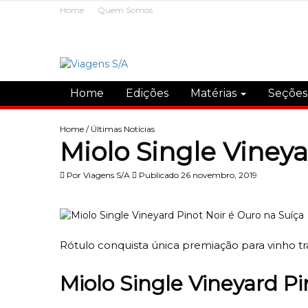
Home
Quem Somos
Home
Edições
Matérias
Seçõe
Home
/
Últimas Notícias
Miolo Single Vineya
Por
Viagens S/A
Publicado 26 novembro, 2019
Rótulo conquista única premiação para vinho tr
Miolo Single Vineyard Pi