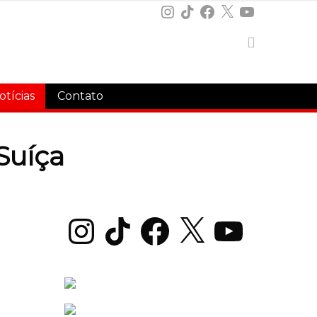
Instagram
TikTok
Facebook
X
YouTube
otícias
Contato
Suíça
Instagram
TikTok
Facebook
X
YouTube