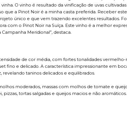
inha. O vinho é resultado da vinificação de uvas cultivadas
so que a Pinot Noir é a minha casta preferida. Receber est
rojeto único e que vem trazendo excelentes resultados. F
ra com o Pinot Noir na Suíça. Este vinho é a melhor expre
na Campanha Meridional”, destaca.
ntensidade de cor média, com fortes tonalidades vermelho-
et fino e delicado. A característica impressionante em boc
 revelando taninos delicados e equilibrados.
olhos moderados, massas com molhos de tomate e queijos
téi, pizzas, tortas salgadas e queijos macios e não aromáticos.