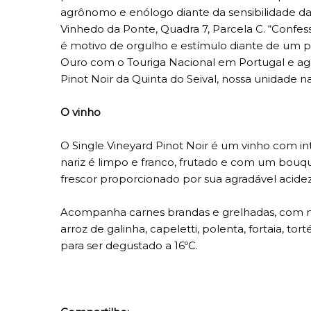
agrônomo e enólogo diante da sensibilidade da v
Vinhedo da Ponte, Quadra 7, Parcela C. “Confes
é motivo de orgulho e estímulo diante de um p
Ouro com o Touriga Nacional em Portugal e ago
Pinot Noir da Quinta do Seival, nossa unidade 
O vinho
O Single Vineyard Pinot Noir é um vinho com i
nariz é limpo e franco, frutado e com um bouqu
frescor proporcionado por sua agradável acidez,
Acompanha carnes brandas e grelhadas, com m
arroz de galinha, capeletti, polenta, fortaia, tor
para ser degustado a 16ºC.