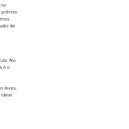
 no
e prêmio
omos
ssão de
rubi. No
a é o
 leves,
 Ideal