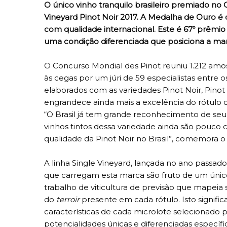
O único vinho tranquilo brasileiro premiado no C
Vineyard Pinot Noir 2017. A Medalha de Ouro é 
com qualidade internacional. Este é 67º prêmio
uma condição diferenciada que posiciona a mar
O Concurso Mondial des Pinot reuniu 1.212 amos
às cegas por um júri de 59 especialistas entre o
elaborados com as variedades Pinot Noir, Pinot
engrandece ainda mais a excelência do rótulo
“O Brasil já tem grande reconhecimento de se
vinhos tintos dessa variedade ainda são pouco 
qualidade da Pinot Noir no Brasil”, comemora o
A linha Single Vineyard, lançada no ano passad
que carregam esta marca são fruto de um único
trabalho de viticultura de previsão que mapei
do
terroir
presente em cada rótulo. Isto signifi
características de cada microlote selecionado p
potencialidades únicas e diferenciadas específ