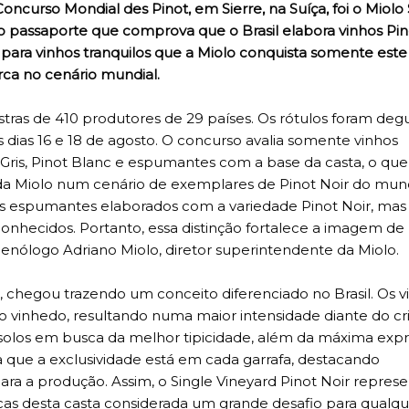
oncurso Mondial des Pinot, em Sierre, na Suíça, foi o Miolo 
o passaporte que comprova que o Brasil elabora vinhos Pin
 para vinhos tranquilos que a Miolo conquista somente este
ca no cenário mundial.
tras de 410 produtores de 29 países. Os rótulos foram deg
s dias 16 e 18 de agosto. O concurso avalia somente vinhos
 Gris, Pinot Blanc e espumantes com a base da casta, o que
 da Miolo num cenário de exemplares de Pinot Noir do mun
us espumantes elaborados com a variedade Pinot Noir, mas
conhecidos. Portanto, essa distinção fortalece a imagem de
 enólogo Adriano Miolo, diretor superintendente da Miolo.
o, chegou trazendo um conceito diferenciado no Brasil. Os v
 vinhedo, resultando numa maior intensidade diante do cri
a solos em busca da melhor tipicidade, além da máxima exp
ca que a exclusividade está em cada garrafa, destacando
ara a produção. Assim, o Single Vineyard Pinot Noir repres
icas desta casta considerada um grande desafio para qualq