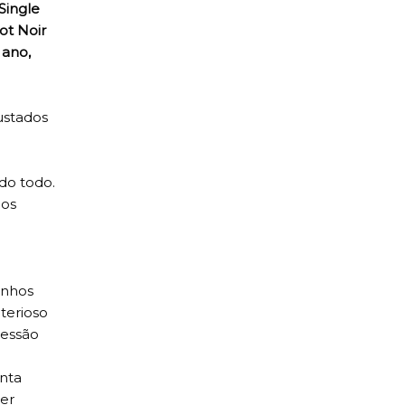
Single
ot Noir
 ano,
ustados
do todo.
 os
inhos
terioso
ressão
enta
uer